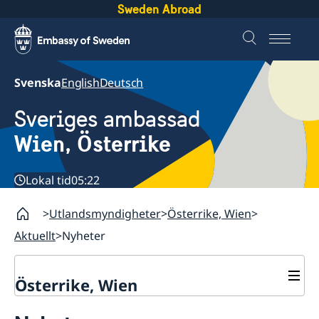
Sweden Abroad
Svenska
English
Deutsch
Sveriges ambassad
Wien, Österrike
Lokal tid
05:22
Utlandsmyndigheter
Österrike, Wien
Aktuellt
Nyheter
Österrike, Wien
Kontakt / Öppettider