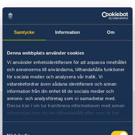
Regeringens utrikesdeklaration för
2021 presenterad
Samtycke
Information
Om
02 okt. 2020
Sveriges statsminister
Denna webbplats använder cookies
uppmärksammar 25 års jubileet av
Vi använder enhetsidentifierare för att anpassa innehållet
Pekingplattformen
och annonserna till användarna, tillhandahålla funktioner
för sociala medier och analysera vår trafik. Vi
1
2
3
»
vidarebefordrar även sådana identifierare och annan
information från din enhet till de sociala medier och
annons- och analysföretag som vi samarbetar med.
Sverige i Österrike
Dessa kan i sin tur kombinera informationen med annan
information som du har tillhandahållit eller som de har
Sveriges ambassad
samlat in när du har använt deras tjänster.
Samtyckesval
Besöksadress