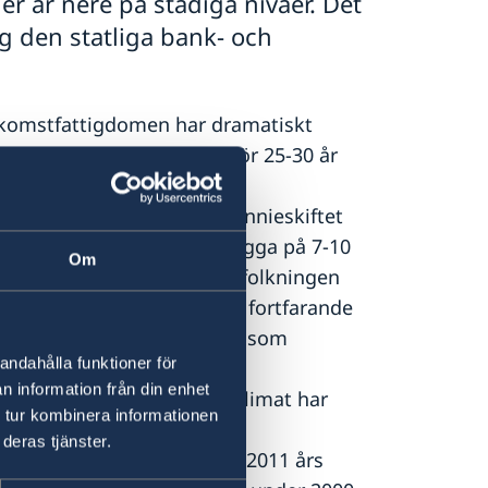
er är nere på stadiga nivåer. Det
g den statliga bank- och
inkomstfattigdomen har dramatiskt
formpolitiken inleddes för 25-30 år
uldkantade åren kring millennieskiftet
 denna tillväxttakt borde ligga på 7-10
Om
 läge med över 60 % av befolkningen
70 % av befolkningen lever fortfarande
kurrenskraftig arbetskraft som
andahålla funktioner för
n information från din enhet
t stabilt makroekonomiskt klimat har
 tur kombinera informationen
bition att få bukt med sina
deras tjänster.
s få ned inflationen från 2011 års