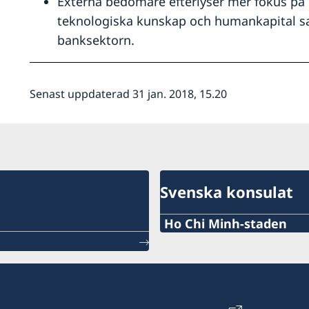
Externa bedömare efterlyser mer fokus på 
teknologiska kunskap och humankapital sa
banksektorn.
Senast uppdaterad 31 jan. 2018, 15.20
Svenska konsulat
Ho Chi Minh-staden
Tel:
+84 (0) 327 918 988
E-post: