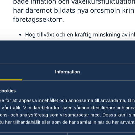
både inflation och växelkursfluktuation
har däremot bildats nya orosmoln krin
företagssektorn.
Hög tillväxt och en kraftig minskning av 
förändrat Vietnam sedan den ekonomiska re
sedan.
Vietnams tillväxttakt har sjunkit från de g
till dryga 5 % för 2014. Bedömare anser att
Information
%. Detta i och med Vietnams exceptionella
yngre än 35 år, en pågående urbanisering (
cookies
på landsbygden) och en motiverad och kon
e för att anpassa innehållet och annonserna till användarna, tillh
fortsätter att växa.
vår trafik. Vi vidarebefordrar även sådana identifierare och anna
Att hålla nere inflationen för att skapa et
nnons- och analysföretag som vi samarbetar med. Dessa kan i sin
Vietnam lyckats väl med. Med en tydlig am
har tillhandahållit eller som de har samlat in när du har använt 
makroekonomiska problem har staten lyckat