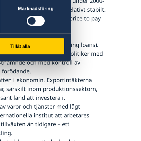
tnamesiska valutan VND har under 2000-
edan 2011 har den legat relativt stabilt.
Marknadsföring
h rates are an acceptable price to pay
artiets strategi.
kan sammanfattas i de två
ses) och NPL (non-performing loans).
Tillåt alla
lättåtkomliga krediter och politiker med
rstnämnde och med kontroll av
g förödande.
raften i ekonomin. Exportintäkterna
ar, särskilt inom produktionssektorn,
ant land att investera i.
av varor och tjänster med lågt
rnationella institut att arbetares
tillväxten än tidigare – ett
ling.