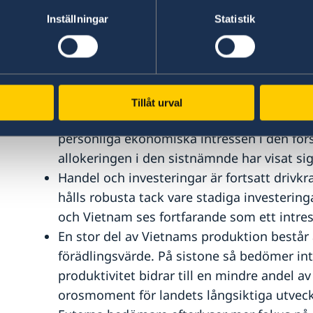
nivåer om 20 % till dagens 3-6 %. Den vie
talet gradvis försvagats mot dollarn, men s
Inställningar
Statistik
President Sangs uttalande att ”lower growt
for macroeconomic stability” beskriver väl p
Problemen i den vietnamesiska ekonomin 
förkortningarna SOE (State-owned enterpri
Tillåt urval
En gigantisk och ineffektiv statlig sektor, 
personliga ekonomiska intressen i den fö
allokeringen i den sistnämnde har visat si
Handel och investeringar är fortsatt drivk
hålls robusta tack vare stadiga investering
och Vietnam ses fortfarande som ett intress
En stor del av Vietnams produktion består 
förädlingsvärde. På sistone så bedömer inte
produktivitet bidrar till en mindre andel av 
orosmoment för landets långsiktiga utveck