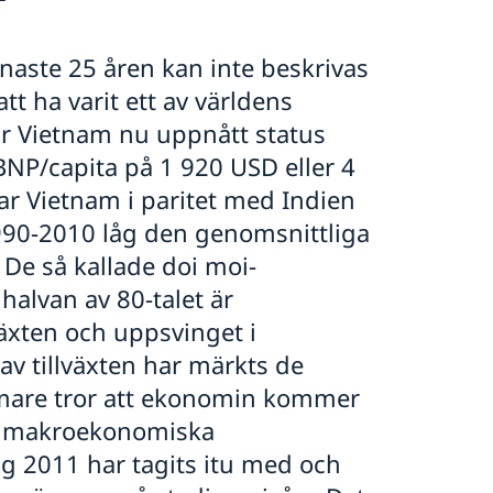
aste 25 åren kan inte beskrivas
t ha varit ett av världens
har Vietnam nu uppnått status
P/capita på 1 920 USD eller 4
rar Vietnam i paritet med Indien
990-2010 låg den genomsnittliga
. De så kallade doi moi-
alvan av 80-talet är
växten och uppsvinget i
v tillväxten har märkts de
ömare tror att ekonomin kommer
en makroekonomiska
ng 2011 har tagits itu med och