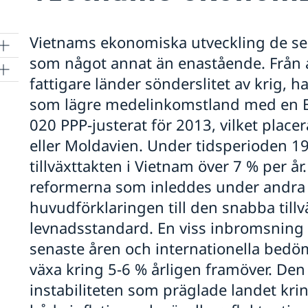
Vietnams ekonomiska utveckling de sen
som något annat än enastående. Från at
fattigare länder sönderslitet av krig, 
som lägre medelinkomstland med en BN
020 PPP-justerat för 2013, vilket place
m
eller Moldavien. Under tidsperioden 1
tillväxttakten i Vietnam över 7 % per år
reformerna som inleddes under andra h
huvudförklaringen till den snabba till
levnadsstandard. En viss inbromsning a
senaste åren och internationella bed
växa kring 5-6 % årligen framöver. D
instabiliteten som präglade landet kri