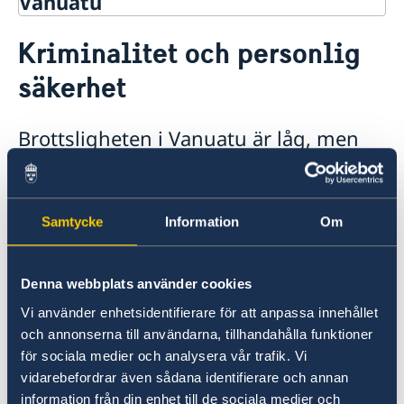
Vanuatu
Rösta i Vanuatu
Kriminalitet och personlig
Hjälp till svenskar utomlands i Vanuatu
säkerhet
Rösta i Vanuatu
Reseinformation
Pass utomlands
Ambassadens reseinformation
Hjälp kring medborgarskap
Brottsligheten i Vanuatu är låg, men
Akut hjälp
Aktuella händelser
iaktta försiktighet, håll uppsikt över
Allmänna säkerhetsläget
Lokala lagar och sedvänjor
och skylta inte med värdesaker samt
Terrorism
iaktta extra försiktighet under kvällar
Naturförhållanden och katastrofer
Samtycke
Information
Om
och nätter. Stölder är vanligt
In- och utresebestämmelser
Hälso- och sjukvård
förekommande
Trafiksäkerhet
Denna webbplats använder cookies
Kriminalitet och personlig säkerhet
Vi använder enhetsidentifierare för att anpassa innehållet
Rån och våldsbrott mot utlänningar
Försäkringsskydd
och annonserna till användarna, tillhandahålla funktioner
förekommer, i synnerhet mot enskilda individer.
Övriga upplysningar
för sociala medier och analysera vår trafik. Vi
Kvinnor i synnerhet bör iaktta försiktighet vid
Service för svenska företag
vidarebefordrar även sådana identifierare och annan
transport med buss, taxi eller till fots under
information från din enhet till de sociala medier och