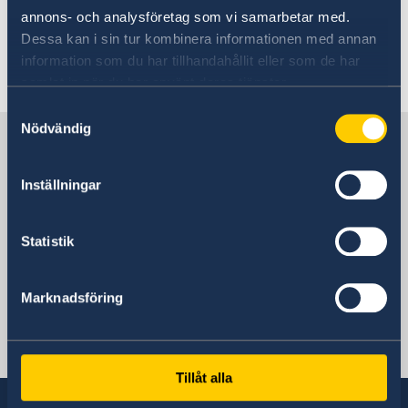
kvällar och nätter samt undvika isolerade
annons- och analysföretag som vi samarbetar med.
platser.
Dessa kan i sin tur kombinera informationen med annan
information som du har tillhandahållit eller som de har
Senast uppdaterad 03 aug. 2026, 10.42
samlat in när du har använt deras tjänster.
Samtyckesval
Nödvändig
Sverige i Vanuatu
Inställningar
Sveriges ambassad
Statistik
Stilla havet, Stockholm
Marknadsföring
Svenska konsulat
Port Vila, Vanuatu
Tillåt alla
Tel: