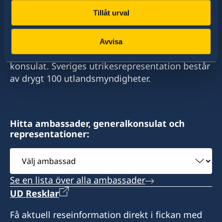
+678-24404
Tillåt urval
Sverige har diplomatiska förbindelser med i
E-post:
stort sett alla stater i världen. I ungefär hälften
Avvisa
av dessa stater har Sverige ambassader och
swedenconsul@ajc-vanuatu.com
konsulat. Sveriges utrikesrepresentation består
av drygt 100 utlandsmyndigheter.
Fax:
+678-23693
Sveriges honorärkonsulat i Port Vila
Hitta ambassader, generalkonsulat och
representationer:
Govant Building
Lini Highway
Välj
Port Vila
ambassad
Vanuatu
Se en lista över alla ambassader
Öppettider: Enligt överenskommelse
UD Resklar
Få aktuell reseinformation direkt i fickan med
Honorärkonsul