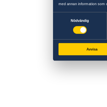
med annan information som du 
Samtyckesval
Nödvändig
Avvisa