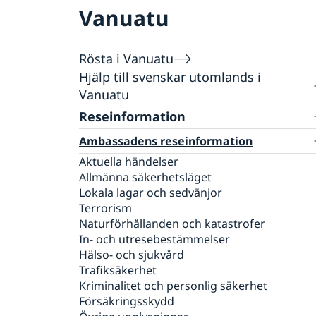
Vanuatu
Rösta i Vanuatu
Hjälp till svenskar utomlands i
Vanuatu
Rösta i Vanuatu
Reseinformation
Pass utomlands
Ambassadens reseinformation
Hjälp kring medborgarskap
Akut hjälp
Aktuella händelser
Allmänna säkerhetsläget
Lokala lagar och sedvänjor
Terrorism
Naturförhållanden och katastrofer
In- och utresebestämmelser
Hälso- och sjukvård
Trafiksäkerhet
Kriminalitet och personlig säkerhet
Försäkringsskydd