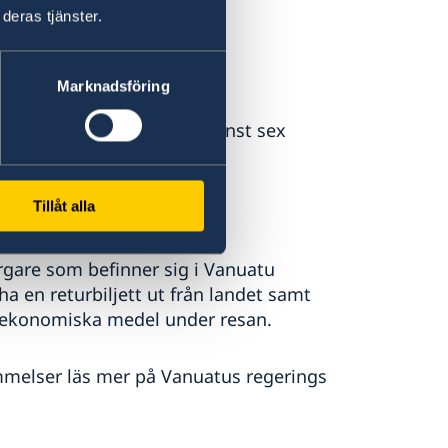
 kort varsel.
deras tjänster.
Marknadsföring
s har en giltighetstid på minst sex
 från landet.
Tillåt alla
gare som befinner sig i Vanuatu
a en returbiljett ut från landet samt
d ekonomiska medel under resan.
mmelser läs mer på Vanuatus regerings