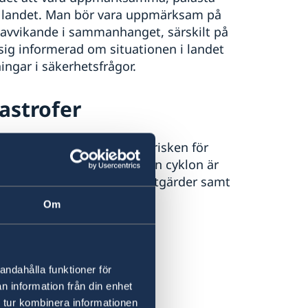
i landet. Man bör vara uppmärksam på
avvikande i sammanhanget, särskilt på
sig informerad om situationen i landet
ngar i säkerhetsfrågor.
astrofer
Under den här perioden är risken för
astrukturen påtaglig. Om en cyklon är
m finns eller vidta andra åtgärder samt
Om
Organisation
.
andahålla funktioner för
er
n information från din enhet
 tur kombinera informationen