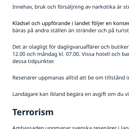
Innehav, bruk och försäljning av narkotika är st
Klädsel och uppförande i landet följer en konse
bäras på andra ställen än stränder och på turis
Det är olagligt för dagligvaruaffärer och butiker
12.00 och måndag kl. 07.00. Vissa hotell och ba
dessa tidpunkter.
Resenärer uppmanas alltid att be om tillstånd in
Landägare kan ibland begära en avgift om du v
Terrorism
Ambassaden uppmanar svenska resenärer i lan