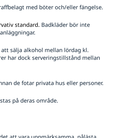
raffbelagt med böter och/eller fängelse.
rvativ standard.
Badkläder bör inte
tanläggningar.
 att sälja alkohol mellan lördag kl.
rer har dock serveringstillstånd mellan
nan de fotar privata hus eller personer.
istas på deras område.
det att vara uppmärksamma, pålästa