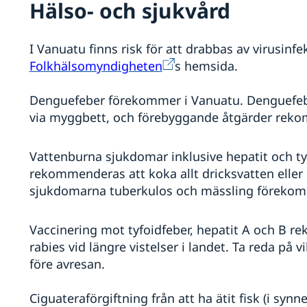
Hälso- och sjukvård
I Vanuatu finns risk för att drabbas av virusinf
Folkhälsomyndigheten
s hemsida.
Denguefeber förekommer i Vanuatu. Denguefebe
via myggbett, och förebyggande åtgärder rek
Vattenburna sjukdomar inklusive hepatit och t
rekommenderas att koka allt dricksvatten eller 
sjukdomarna tuberkulos och mässling förekom
Vaccinering mot tyfoidfeber, hepatit A och B 
rabies vid längre vistelser i landet. Ta reda på 
före avresan.
Ciguateraförgiftning från att ha ätit fisk (i syn