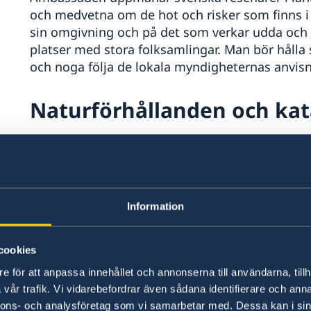
och medvetna om de hot och risker som finns 
sin omgivning och på det som verkar udda och 
platser med stora folksamlingar. Man bör hålla 
och noga följa de lokala myndigheternas anvisni
Naturförhållanden och kat
Cyklonsäsongen varar från november till april. 
översvämningar, jordskred och störningar i infr
på väg bör du ta reda på var närmaste skyddsru
följa lokala myndigheters anvisningar.
Information
För mer information, se
World Meteorological 
cookies
e för att anpassa innehållet och annonserna till användarna, tillh
In- och utresebestämmels
vår trafik. Vi vidarebefordrar även sådana identifierare och anna
nnons- och analysföretag som vi samarbetar med. Dessa kan i sin