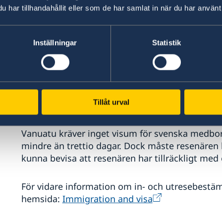
Tänk på att in- och utreseregler kan ändras med
har tillhandahållit eller som de har samlat in när du har använt 
Passets giltighetstid
Inställningar
Statistik
För att resa in i landet krävs att resenärens pas
månader från det datum som resenären reser ut
Tillåt urval
Visum
Vanuatu kräver inget visum för svenska medbor
mindre än trettio dagar. Dock måste resenären h
kunna bevisa att resenären har tillräckligt me
För vidare information om in- och utresebestä
hemsida:
Immigration and visa