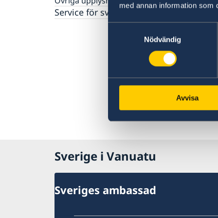
Övriga upplysningar
med annan information som du 
Service för svenska företag
Samtyckesval
Nödvändig
Avvisa
Sverige i Vanuatu
Sveriges ambassad