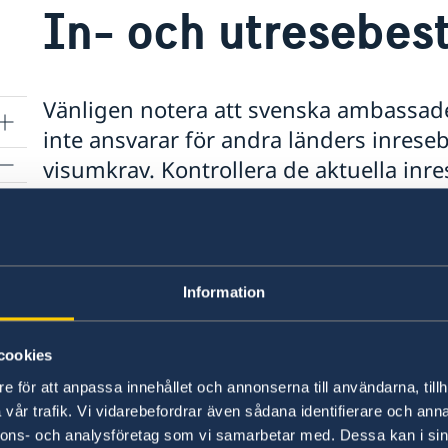
In- och utresebe
Vänligen notera att svenska ambassad
inte ansvarar för andra länders inrese
visumkrav. Kontrollera de aktuella i
egna myndigheter eller närmaste amb
Tänk på att in- och utreseregler kan ändras med
Information
Passets giltighetstid
cookies
För att resa in i landet krävs att resenärens pas
månader från det datum som resenären reser ut
e för att anpassa innehållet och annonserna till användarna, tillh
vår trafik. Vi vidarebefordrar även sådana identifierare och anna
nnons- och analysföretag som vi samarbetar med. Dessa kan i sin