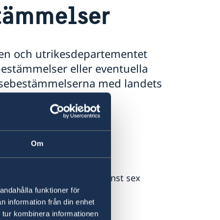
stämmelser
en och utrikesdepartementet
bestämmelser eller eventuella
nresebestämmelserna med landets
assad.
 kort varsel.
Om
s har en giltighetstid på minst sex
 från landet.
andahålla funktioner för
n information från din enhet
 tur kombinera informationen