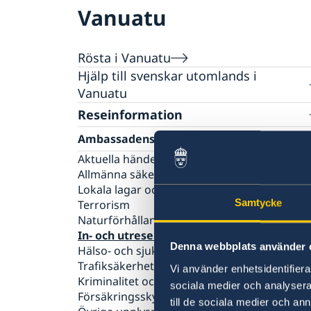
Vanuatu
Rösta i Vanuatu
Hjälp till svenskar utomlands i
Vanuatu
Rösta i Vanuatu
Reseinformation
Pass utomlands
Ambassadens reseinformation
Hjälp kring medborgarskap
Akut hjälp
Aktuella händelser
Allmänna säkerhetsläget
Lokala lagar och sedvänjor
Samtycke
Terrorism
Naturförhållanden och katastrofer
In- och utresebestämmelser
Denna webbplats använder 
Hälso- och sjukvård
Trafiksäkerhet
Vi använder enhetsidentifierar
Kriminalitet och personlig säkerhet
sociala medier och analysera 
Försäkringsskydd
till de sociala medier och a