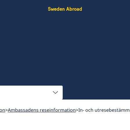
Sweden Abroad
ion
Ambassadens reseinformation
In- och utresebestämm