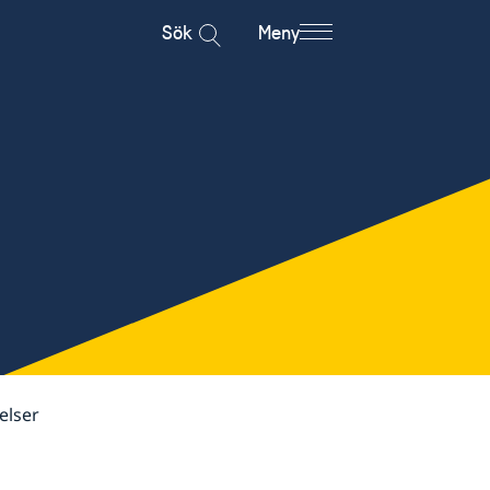
Sök
Meny
elser