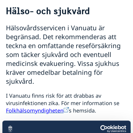
Rösta i Vanuatu
Hälso- och sjukvård
Hjälp till svenskar utomlands i Vanuatu
Rösta i Vanuatu
Reseinformation
Hälsovårdsservicen i Vanuatu är
Pass utomlands
Ambassadens reseinformation
Hjälp kring medborgarskap
begränsad. Det rekommenderas att
Akut hjälp
Aktuella händelser
teckna en omfattande reseförsäkring
Allmänna säkerhetsläget
som täcker sjukvård och eventuell
Lokala lagar och sedvänjor
Terrorism
medicinsk evakuering. Vissa sjukhus
Naturförhållanden och katastrofer
kräver omedelbar betalning för
In- och utresebestämmelser
sjukvård.
Hälso- och sjukvård
Trafiksäkerhet
Kriminalitet och personlig säkerhet
I Vanuatu finns risk för att drabbas av
Försäkringsskydd
virusinfektionen zika. För mer information se
Övriga upplysningar
Folkhälsomyndigheten
s hemsida.
Service för svenska företag
Denguefeber förekommer i Vanuatu.
Denguefeber och vissa andra sjukdomar sprids