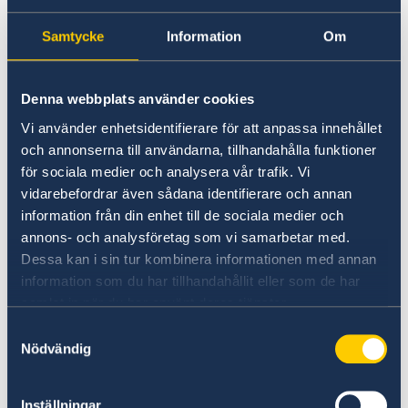
via myggbett, och förebyggande
Samtycke
Information
Om
åtgärder rekommenderas.
Vattenburna sjukdomar inklusive hepatit och
Denna webbplats använder cookies
tyfoidfeber förekommer i Vanuatu. Det
Vi använder enhetsidentifierare för att anpassa innehållet
rekommenderas att koka allt dricksvatten eller
och annonserna till användarna, tillhandahålla funktioner
köpa vatten på flaska. De luftburna
för sociala medier och analysera vår trafik. Vi
sjukdomarna tuberkulos och mässling
vidarebefordrar även sådana identifierare och annan
förekommer också i Vanuatu.
information från din enhet till de sociala medier och
annons- och analysföretag som vi samarbetar med.
Vaccinering mot tyfoidfeber, hepatit A och B
Dessa kan i sin tur kombinera informationen med annan
information som du har tillhandahållit eller som de har
rekommenderas samt vaccinering mot rabies
samlat in när du har använt deras tjänster.
vid längre vistelser i landet. Ta reda på vilka
vaccinationer som i övrigt behövs före avresan.
Samtyckesval
Nödvändig
Ciguateraförgiftning från att ha ätit fisk (i
synnerhet fisk som lever bland korallreven) kan
Inställningar