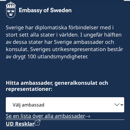
Tel:
+678-24404
Sverige har diplomatiska förbindelser med i
E-post:
stort sett alla stater i världen. I ungefär hälften
av dessa stater har Sverige ambassader och
swedenconsul@ajc-vanuatu.com
konsulat. Sveriges utrikesrepresentation består
av drygt 100 utlandsmyndigheter.
Fax:
+678-23693
Sveriges honorärkonsulat i Port Vila
Hitta ambassader, generalkonsulat och
representationer:
Govant Building
Lini Highway
Välj
Port Vila
ambassad
Vanuatu
Se en lista över alla ambassader
Öppettider: Enligt överenskommelse
UD Resklar