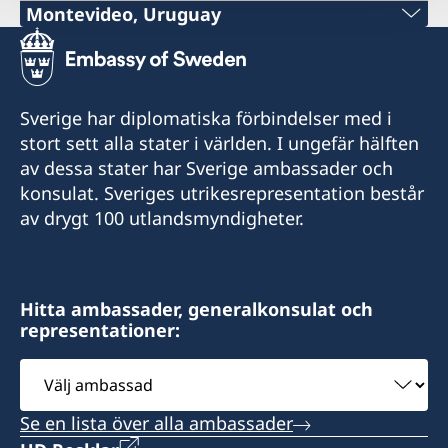
Montevideo, Uruguay
Tel:
+598 2914 7477
Sverige har diplomatiska förbindelser med i
E-mail:
stort sett alla stater i världen. I ungefär hälften
av dessa stater har Sverige ambassader och
info@suecia.consuladouy.com
konsulat. Sveriges utrikesrepresentation består
Rambla 25 de Agosto 318, Apto. 802, esq. Colón
av drygt 100 utlandsmyndigheter.
y Solís
11000 Montevideo
Uruguay
Hitta ambassader, generalkonsulat och
representationer:
Vänligen boka tid via mail innan besök.
Välj
Telefontider: måndag, onsdag och fredag kl. 15
ambassad
- 16
Se en lista över alla ambassader