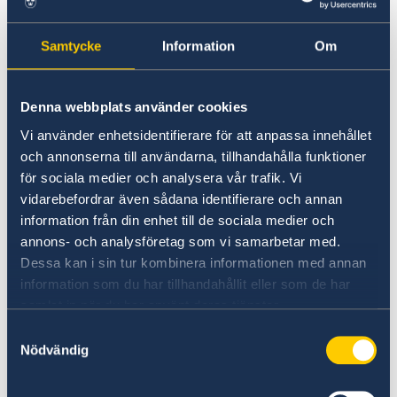
Läs på om ditt resmål
Samtycke
Information
Om
Du kan läsa mer om Uruguay som resmål
under
Denna webbplats använder cookies
Ambassadens reseinformation - Uruguay.
Vi använder enhetsidentifierare för att anpassa innehållet
och annonserna till användarna, tillhandahålla funktioner
för sociala medier och analysera vår trafik. Vi
Ladda också ner appen UD Resklar
.
vidarebefordrar även sådana identifierare och annan
information från din enhet till de sociala medier och
Behöver jag visum?
annons- och analysföretag som vi samarbetar med.
Dessa kan i sin tur kombinera informationen med annan
Du som är svensk medborgare och ska besöka
information som du har tillhandahållit eller som de har
Uruguay mindre än 90 dagar behöver inte
samlat in när du har använt deras tjänster.
visum för ditt besök. Läs mer om
Samtyckesval
visum på sidan om in- och utresebestämmelser.
Nödvändig
Vaccination