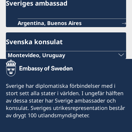
Sveriges ambassad
Argentina, Buenos Aires
Svenska konsulat
Montevideo, Uruguay
Tel:
+598 2914 7477
Sverige har diplomatiska förbindelser med i
E-mail:
stort sett alla stater i världen. I ungefär hälften
av dessa stater har Sverige ambassader och
info@suecia.consuladouy.com
konsulat. Sveriges utrikesrepresentation består
Rambla 25 de Agosto 318, Apto. 802, esq. Colón
av drygt 100 utlandsmyndigheter.
y Solís
11000 Montevideo