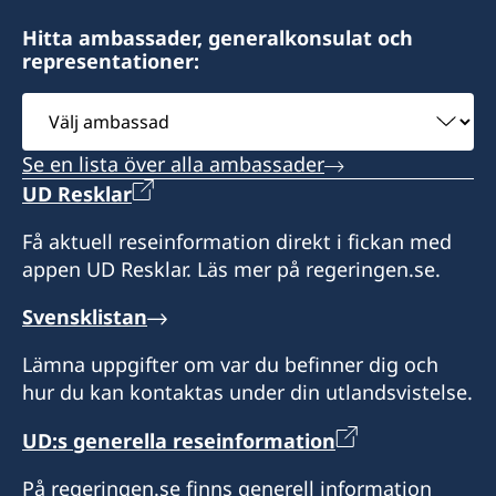
Uruguay
Hitta ambassader, generalkonsulat och
representationer:
Vänligen boka tid via mail innan besök.
Välj
Telefontider: måndag, onsdag och fredag kl. 15
ambassad
- 16
Se en lista över alla ambassader
UD Resklar
Honorär generalkonsul
Få aktuell reseinformation direkt i fickan med
Leonardo Couto Núñez
appen UD Resklar. Läs mer på regeringen.se.
Assistent till konsuln
Svensklistan
Avarey Cabrera
Lämna uppgifter om var du befinner dig och
hur du kan kontaktas under din utlandsvistelse.
UD:s generella reseinformation
På regeringen.se finns generell information