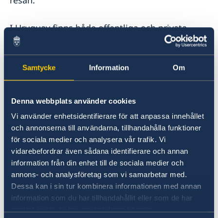
resan.
I Uruguay finns både offentliga och privata
sjukhus som kan ge god akutsjukvård. Men för
allvarliga sjukdomar och olyckor
rekommenderas medicinsk evakuering. En
Samtycke
Information
Om
sådan hemtransport görs i samråd med läkare
och organiseras av ditt försäkringsbolag.
Denna webbplats använder cookies
Du som reser bör också försäkra dig om att du
Vi använder enhetsidentifierare för att anpassa innehållet
har ett tillräckligt vaccinationsskydd. För
och annonserna till användarna, tillhandahålla funktioner
information om vaccin kan du kontakta din
för sociala medier och analysera vår trafik. Vi
närmaste vaccinationscentral samt
vidarebefordrar även sådana identifierare och annan
information från din enhet till de sociala medier och
läsa Vårdguidens allmänna reseråd.
annons- och analysföretag som vi samarbetar med.
Dessa kan i sin tur kombinera informationen med annan
Du kan läsa
information som du har tillhandahållit eller som de har
Vårdguidens allmänna reseråd på 1177.se
samlat in när du har använt deras tjänster.