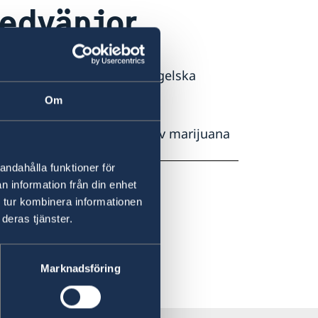
sedvänjor
vårt att ta sig fram på engelska
Om
 medborgare. Försäljning av marijuana
andahålla funktioner för
n information från din enhet
 tur kombinera informationen
deras tjänster.
Marknadsföring