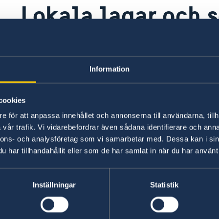
Lokala lagar och 
Spanska är Uruguays huvudspråk. Det kan vara s
utanför turiststråken.
Information
Cannabis är lagligt i Uruguay för uruguayanska
cookies
till utländska turister är inte tillåten.
e för att anpassa innehållet och annonserna till användarna, tillh
vår trafik. Vi vidarebefordrar även sådana identifierare och anna
Senast uppdaterad 24 juli 2026, 13.09
nnons- och analysföretag som vi samarbetar med. Dessa kan i sin
e
p
a
har tillhandahållit eller som de har samlat in när du har använt 
ppa
Inställningar
Statistik