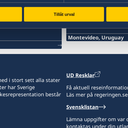
Tillåt urval
Svenska konsulat
Montevideo, Uruguay
Tel:
+598 2914 7477
E-mail:
UD Resklar
d i stort sett alla stater
info@suecia.consuladou
ter har Sverige
Få aktuell reseinformatio
ikesrepresentation består
Läs mer på regeringen.se
Rambla 25 de Agosto 318, 
11000 Montevideo
Svensklistan
Uruguay
Lämna uppgifter om var d
Vänligen boka tid via mai
kontaktas under din utlan