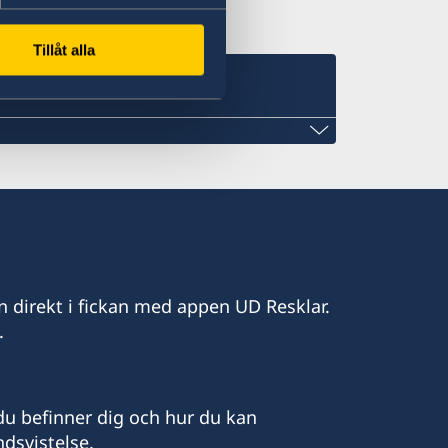
Tillåt alla
y.com
n direkt i fickan med appen UD Resklar.
.
Apto. 802, esq. Colón y Solís
u befinner dig och hur du kan
l innan besök.
dsvistelse.