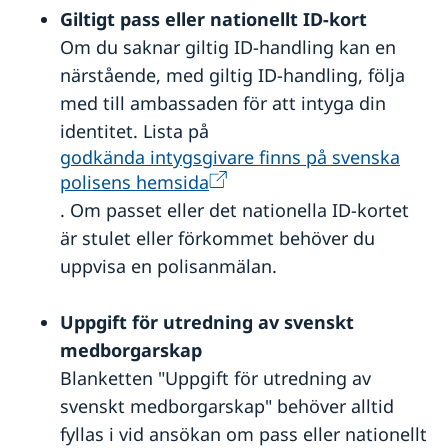
Naturförhållanden och katastrofer
Giltigt pass eller nationellt ID-kort
In- och utresebestämmelser
Om du saknar giltig ID-handling kan en
Hälso- och sjukvård
närstående, med giltig ID-handling
, följa
Kriminalitet och personlig säkerhet
med till ambassaden för att intyga din
Trafiksäkerhet
identitet. Lista på
godkända intygsgivare finns på svenska
polisens hemsida
. Om passet eller det nationella ID-kortet
är stulet eller förkommet behöver du
uppvisa en polisanmälan.
Uppgift för utredning av svenskt
medborgarskap
Blanketten "Uppgift för utredning av
svenskt medborgarskap" behöver alltid
fyllas i vid ansökan om pass eller nationellt