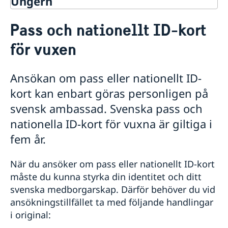
Ungern
Rösta i Ungern
Pass och nationellt ID-kort
Hjälp till svenskar i Ungern
för vuxen
Rösta i Ungern
Akut hjälp
Pass i Ungern
Ansökan om pass eller nationellt ID-
Boka tid för pass och nationellt ID-kort i Ungern
kort kan enbart göras personligen på
Pass och nationellt ID-kort för vuxen
svensk ambassad. Svenska pass och
Pass och nationellt ID-kort för barn
Hjälp kring medborgarskap
nationella ID-kort för vuxna är giltiga i
Gifta sig i Ungern
fem år.
Avgifter
Översättningar och legaliseringar
När du ansöker om pass eller nationellt ID-kort
Reseinformation
måste du kunna styrka din identitet och ditt
Service för svenska företag
Ambassadens reseinformation
svenska medborgarskap. Därför behöver du vid
ansökningstillfället ta med följande handlingar
Aktuella händelser
i original:
Allmänna säkerhetsläget
Terrorism