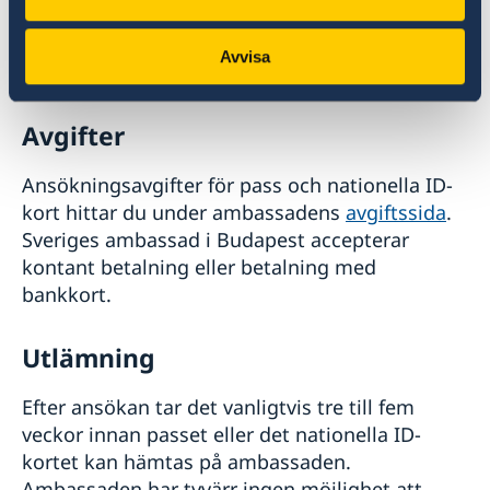
Skatteverket. Vidare information om
samordningsnummer finns på
Avvisa
Skatteverkets hemsida.
Avgifter
Ansökningsavgifter för pass och nationella ID-
kort hittar du under ambassadens
avgiftssida
.
Sveriges ambassad i Budapest accepterar
kontant betalning eller betalning med
bankkort.
Utlämning
Efter ansökan tar det vanligtvis tre till fem
veckor innan passet eller det nationella ID-
kortet kan hämtas på ambassaden.
Ambassaden har tyvärr ingen möjlighet att