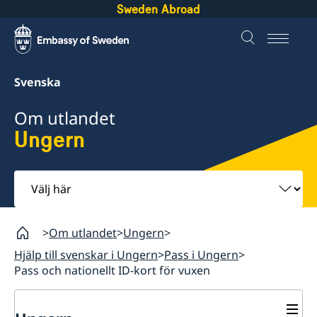
Sweden Abroad
Svenska
Om utlandet
Ungern
Välj
här
Om utlandet
Ungern
Hjälp till svenskar i Ungern
Pass i Ungern
Pass och nationellt ID-kort för vuxen