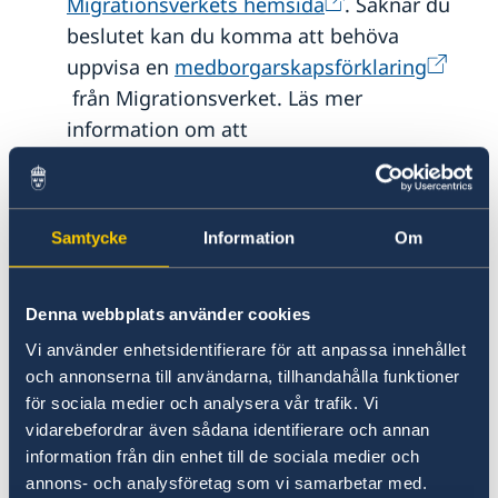
Migrationsverkets hemsida
. Saknar du
beslutet kan du komma att behöva
uppvisa en
medborgarskapsförklaring
från Migrationsverket. Läs mer
information om att
behålla svenskt medborgarskap
. Tänk på
att Migrationsverket kan ha långa
handläggningstider och att du därför bör
Samtycke
Information
Om
kontakta dem i god tid.
Utländskt pass/ID-kort – om du har
Denna webbplats använder cookies
ytterligare medborgarskap än det svenska.
Vi använder enhetsidentifierare för att anpassa innehållet
och annonserna till användarna, tillhandahålla funktioner
för sociala medier och analysera vår trafik. Vi
Ambassaden kan i vissa fall kräva
vidarebefordrar även sådana identifierare och annan
ytterligare handlingar för att fastställa
information från din enhet till de sociala medier och
medborgarskap. Vilka handlingar
annons- och analysföretag som vi samarbetar med.