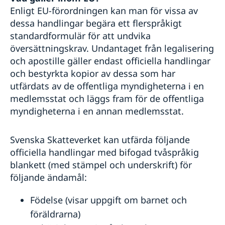
Kriminalitet och personlig säkerhet
Enligt EU-förordningen kan man för vissa av
Trafiksäkerhet
dessa handlingar begära ett flerspråkigt
standardformulär för att undvika
översättningskrav. Undantaget från legalisering
och apostille gäller endast officiella handlingar
och bestyrkta kopior av dessa som har
utfärdats av de offentliga myndigheterna i en
medlemsstat och läggs fram för de offentliga
myndigheterna i en annan medlemsstat.
Svenska Skatteverket kan utfärda följande
officiella handlingar med bifogad tvåspråkig
blankett (med stämpel och underskrift) för
följande ändamål:
Födelse (visar uppgift om barnet och
föräldrarna)