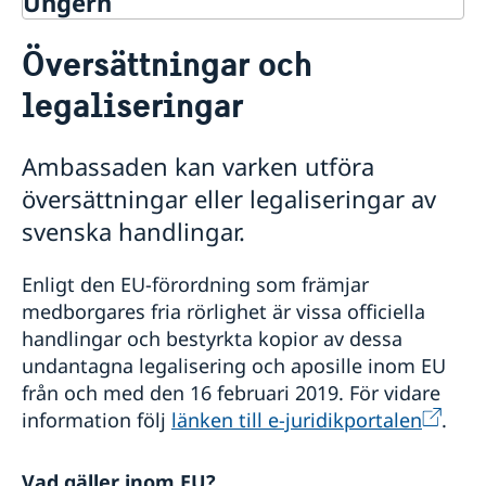
Ungern
Rösta i Ungern
Översättningar och
Hjälp till svenskar i Ungern
legaliseringar
Rösta i Ungern
Akut hjälp
Pass i Ungern
Ambassaden kan varken utföra
Boka tid för pass och nationellt ID-kort i Ungern
Hjälp kring medborgarskap
översättningar eller legaliseringar av
Pass och nationellt ID-kort för vuxen
Gifta sig i Ungern
svenska handlingar.
Pass och nationellt ID-kort för barn
Avgifter
Översättningar och legaliseringar
Enligt den EU-förordning som främjar
Reseinformation
medborgares fria rörlighet är vissa officiella
Service för svenska företag
Ambassadens reseinformation
handlingar och bestyrkta kopior av dessa
Aktuella händelser
undantagna legalisering och aposille inom EU
Allmänna säkerhetsläget
från och med den 16 februari 2019. För vidare
Terrorism
information följ
länken till e-juridikportalen
.
Naturförhållanden och katastrofer
In- och utresebestämmelser
Hälso- och sjukvård
Vad gäller inom EU?