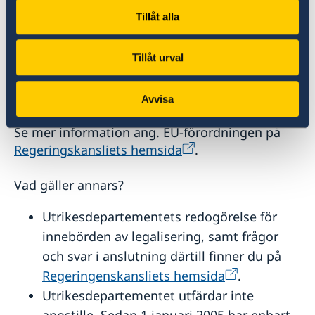
Utdraget gäller även för dig som ska ansöka
Tillåt alla
om ungerskt eller annat medborgarskap eller
adoptera barn från ett annat land. Det
flerspråkiga standardformuläret går endast att
Tillåt urval
utfärda om det inte finns några noteringar
(belastningar) i belastningsregistret.
Avvisa
Se mer information ang. EU-förordningen på
Regeringskansliets hemsida
.
Vad gäller annars?
Utrikesdepartementets redogörelse för
innebörden av legalisering, samt frågor
och svar i anslutning därtill finner du på
Regeringenskansliets hemsida
.
Utrikesdepartementet utfärdar inte
apostille. Sedan 1 januari 2005 har enbart