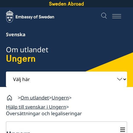
Sweden Abroad
Svenska
Om utlandet
Ungern
Välj
här
Om utlandet
Ungern
Hjälp till svenskar i Ungern
Översättningar och legaliseringar