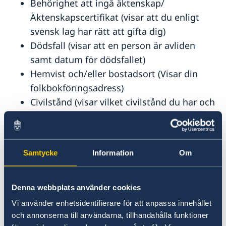
Behörighet att ingå äktenskap/
Äktenskapscertifikat (visar att du enligt
svensk lag har rätt att gifta dig)
Dödsfall (visar att en person är avliden
samt datum för dödsfallet)
Hemvist och/eller bostadsort (Visar din
folkbokföringsadress)
Civilstånd (visar vilket civilstånd du har och
datum för civilståndet)
Äktenskap (visar att du är gift, vem du är
gift med samt datum för vigseln)
Samtycke
Information
Om
Registrerat partnerskap (visar att du är
registrerad partner och datum för
partnerskapet)
Denna webbplats använder cookies
Status som varande i ett registrerat
Vi använder enhetsidentifierare för att anpassa innehållet
partnerskap (visar att du är registrerad
och annonserna till användarna, tillhandahålla funktioner