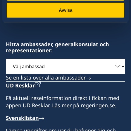
av dessa stater har Sverige ambassader och
konsulat. Sveriges utrikesrepresentation består
Avvisa
av drygt 100 utlandsmyndigheter.
Hitta ambassader, generalkonsulat och
representationer:
Välj
ambassad
Se en lista över alla ambassader
UD Resklar
Få aktuell reseinformation direkt i fickan med
appen UD Resklar. Läs mer på regeringen.se.
Svensklistan
Lämna uppgifter om var du befinner dig och