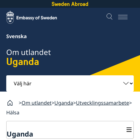
Sweden Abroad
Svenska
Om utlandet
Uganda
Välj
här
Om utlandet
Uganda
Utvecklingssamarbete
Hälsa
Uganda