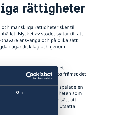
ga rättigheter
ch mänskliga rättigheter sker till
ället. Mycket av stödet syftar till att
kthavare ansvariga och på olika sätt
lagda i ugandisk lag och genom
are, gett stöd till programmet
ygger i sin tur kapacitet hos främst det
m arbetar med demokratisk
a rättigheter i landet. DGF spelade en
t 2016 till exempel. I verksamheten som
Om
ckså att exempel på olika sätt att
lhandahålla rättshjälp till utsatta
oning.