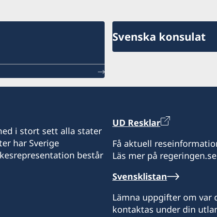
Svenska konsulat
UD Resklar
d i stort sett alla stater
ter har Sverige
Få aktuell reseinformatio
ikesrepresentation består
Läs mer på regeringen.se
Svensklistan
Lämna uppgifter om var d
kontaktas under din utlan