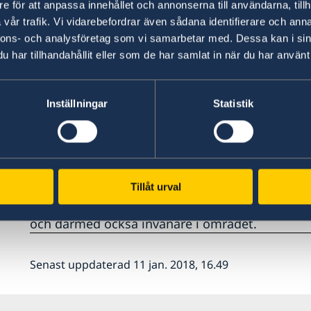
e för att anpassa innehållet och annonserna till användarna, tillh
vår trafik. Vi vidarebefordrar även sådana identifierare och anna
är en svensk organisation som genom 
Diakonia
nnons- och analysföretag som vi samarbetar med. Dessa kan i sin
civilsamhället bidrar till att stärka demokratin
har tillhandahållit eller som de har samlat in när du har använt 
rättigheterna. Verksamheten är centrerad till n
Tillvägagångssättet har mycket gemensamt med
landets utsatta nordöstra delar tillsammans m
Inställningar
Statistik
sexuellt våld gör det till ett lämplig partner f
aktiviteter spänner över ett brett område och f
politiska deltagande och att minska könsbasera
Könsstympning är fortfarande vanligt i östra U
med organisationen Zoa har kunskapen om far
Tillåt urval
acceptansen för seden minskar bland exempelvis
och därmed också invånare i området.
Senast uppdaterad 11 jan. 2018, 16.49