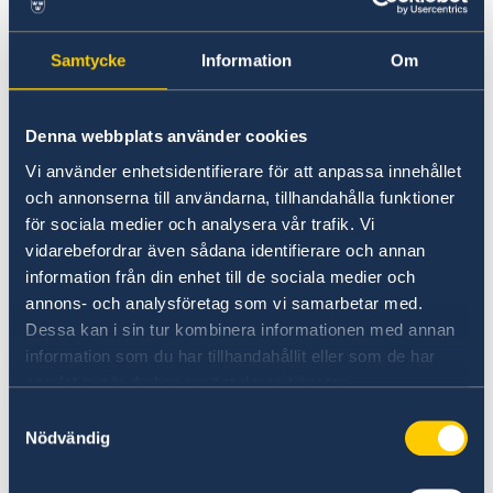
Pass/ID för mamman och pappan
Svenska företag i utlandet
Naturförhållanden och katastrofer
Demokrati/Mänskliga rättigheter
Handel med utlandet
In- och utresebestämmelser
Födelsebevis (lång slip från NIRA).
Forskning
Samtycke
Information
Om
Hälso- och sjukvård
Hälsa
Utskrivningsformulär (discharge form) från
Lokala lagar och sedvänjor
Kriminalitet och personlig säkerhet
sjukhuset.
Denna webbplats använder cookies
Trafiksäkerhet
Vigselbevis (traditionell vigsel godtages
Försäkringsskydd
Vi använder enhetsidentifierare för att anpassa innehållet
Övriga upplysningar
och annonserna till användarna, tillhandahålla funktioner
ej). Vigseln ska vara registrerad hos URSB.
för sociala medier och analysera vår trafik. Vi
Om föräldrarna inte är gifta krävs ett
vidarebefordrar även sådana identifierare och annan
information från din enhet till de sociala medier och
domstolsbeslut som fastställer
annons- och analysföretag som vi samarbetar med.
faderskapet (ej vårdnaden) om det är
Dessa kan i sin tur kombinera informationen med annan
information som du har tillhandahållit eller som de har
pappan som är svensk.
samlat in när du har använt deras tjänster.
Samtyckesval
Nödvändig