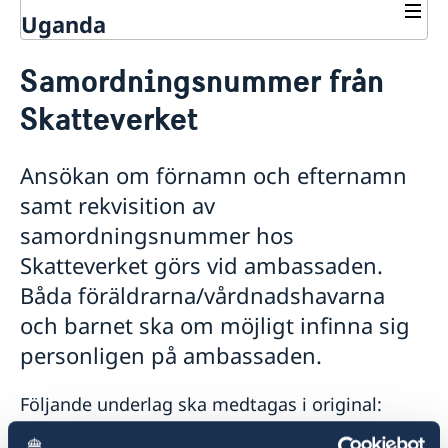
Uganda
Rösta i Uganda
Samordningsnummer från
Hjälp till svenskar i Uganda
Skatteverket
Rösta i Uganda
VAL 2026
Pass utomlands
Ansökan om förnamn och efternamn
Ansökan om pass vid ambassaden i Kampala
Avgifter
samt rekvisition av
Samordningsnummer
Hjälp kring medborgarskap
samordningsnummer hos
Anmälan om namn
Boka tid för samordningsnummer
Skatteverket görs vid ambassaden.
Registrera nyfödd utomlands
Bekräftelse
Dubbelt medborgarskap
Båda föräldrarna/vårdnadshavarna
Arv i internationella situationer
och barnet ska om möjligt infinna sig
Reseinformation
personligen på ambassaden.
Utvecklingssamarbete
Ambassadens reseinformation
Aktuella händelser
Ett urval av ambassadens projekt i Uganda
Följande underlag ska medtagas i original:
Service för svenska företag
Allmänna säkerhetsläget
Anmäl korruption
Anmäla handelshinder
Terrorism
Ekonomisk tillväxt och produktiv sysselsättning