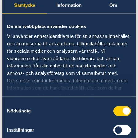
Samtycke
Information
Om
Den som vill byta förnamn eller efternamn kan
göra det genom ansökan hos Skatteverket. Mer
information om personnamnlagen och
Denna webbplats använder cookies
blanketter finns på
Vi använder enhetsidentifierare för att anpassa innehållet
www.skatteverket.se/namn
.
och annonserna till användarna, tillhandahålla funktioner
för sociala medier och analysera vår trafik. Vi
Ansökan om byte av efternamn till ett namn
vidarebefordrar även sådana identifierare och annan
med anknytning till en förälder är avgiftsfri.
information från din enhet till de sociala medier och
Ansökan om sådant byte av efternamn görs på
annons- och analysföretag som vi samarbetar med.
blanketten SKV 7502 Efternamn Byte- ansökan.
Dessa kan i sin tur kombinera informationen med annan
information som du har tillhandahållit eller som de har
samlat in när du har använt deras tjänster.
Ansökan om byta av förnamn, t.ex. för ett
adoptivbarn, är avgiftsbelagt med SEK 250.
Samtyckesval
Nödvändig
Avgiften betalas till bankgiro 5194-7273.
Ansökan om byte av förnamn görs på
blanketten SKV 7500 Förnamnsändring –
Inställningar
ansökan.