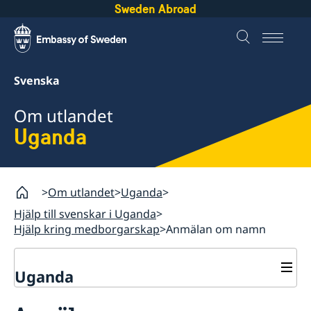
Sweden Abroad
Svenska
Om utlandet
Uganda
Om utlandet
Uganda
Hjälp till svenskar i Uganda
Hjälp kring medborgarskap
Anmälan om namn
Uganda
Rösta i Uganda