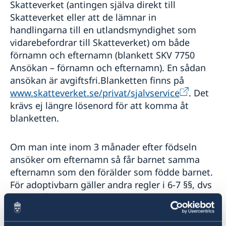
Skatteverket (antingen själva direkt till
Lokala lagar och sedvänjor
Kriminalitet och personlig säkerhet
Skatteverket eller att de lämnar in
Trafiksäkerhet
handlingarna till en utlandsmyndighet som
Försäkringsskydd
vidarebefordrar till Skatteverket) om både
Övriga upplysningar
förnamn och efternamn (blankett SKV 7750
Ansökan – förnamn och efternamn). En sådan
ansökan är avgiftsfri.Blanketten finns på
www.skatteverket.se/privat/sjalvservice
. Det
krävs ej längre lösenord för att komma åt
blanketten.
Om man inte inom 3 månader efter födseln
ansöker om efternamn så får barnet samma
efternamn som den förälder som födde barnet.
För adoptivbarn gäller andra regler i 6-7 §§, dvs
barnet får den äldre av adoptivföräldrarnas
efternamn.