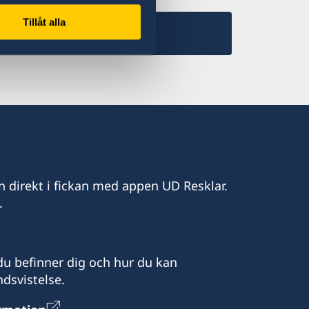
Tillåt alla
n direkt i fickan med appen UD Resklar.
.
u befinner dig och hur du kan
dsvistelse.