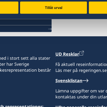
Tillåt urval
Svenska konsulat
UD Resklar
d i stort sett alla stater
ter har Sverige
Få aktuell reseinformatio
ikesrepresentation består
Läs mer på regeringen.se
Svensklistan
Lämna uppgifter om var d
kontaktas under din utlan
ch representationer: