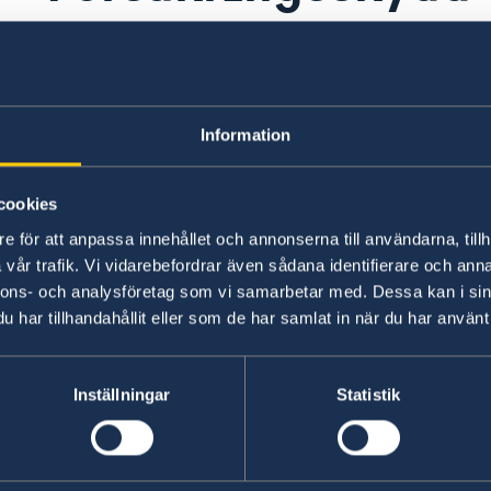
Sverige och Fiji har inga ömsesidiga av
sjukförsäkringar varför man bör se till
reseförsäkring.
Information
cookies
e för att anpassa innehållet och annonserna till användarna, tillh
vår trafik. Vi vidarebefordrar även sådana identifierare och anna
nnons- och analysföretag som vi samarbetar med. Dessa kan i sin
har tillhandahållit eller som de har samlat in när du har använt 
Inställningar
Statistik