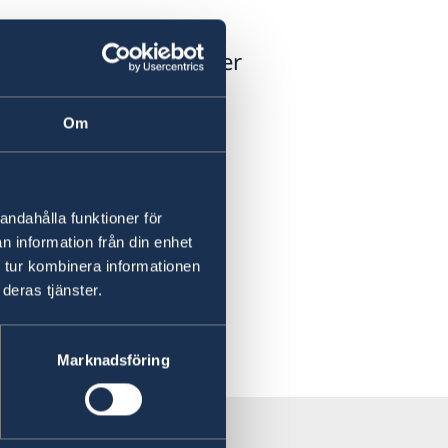
tal om socialskydd eller
 att ha en täckande
Om
andahålla funktioner för
n information från din enhet
 tur kombinera informationen
deras tjänster.
Marknadsföring