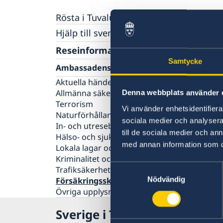
Rösta i Tuvalu
Hjälp till svenskar utomlands
Rösta i Tuvalu
Reseinformation
Akut hjälp
Samtycke
Ambassadens reseinformation
Pass utomlands
Hjälp kring medborgarskap
Aktuella händelser
Allmänna säkerhetsläget
Denna webbplats använder 
Terrorism
Vi använder enhetsidentifierar
Naturförhållanden och katastrofer
sociala medier och analysera 
In- och utresebestämmelser
till de sociala medier och a
Hälso- och sjukvård
med annan information som du 
Lokala lagar och sedvänjor
Kriminalitet och personlig säkerhet
Samtyckesval
Trafiksäkerhet
Nödvändig
Försäkringsskydd
Övriga upplysningar
Sverige i Tuvalu