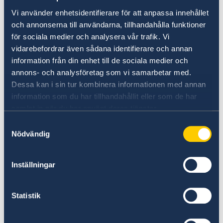
Vi använder enhetsidentifierare för att anpassa innehållet
och annonserna till användarna, tillhandahålla funktioner
Vid olycksfall ska resenärer omgående
för sociala medier och analysera vår trafik. Vi
kontakta försäkringsbolaget som kan ge
vidarebefordrar även sådana identifierare och annan
sjukhusen en garanti om att vården täcks av
information från din enhet till de sociala medier och
försäkringen. Vården inleds ofta inte förrän
annons- och analysföretag som vi samarbetar med.
sjukhuset fått en försäkran från
Dessa kan i sin tur kombinera informationen med annan
försäkringsbolaget eller en förhandsbetalning.
information som du har tillhandahållit eller som de har
samlat in när du har använt deras tjänster.
Samtyckesval
Se till att vara försäkrad
Nödvändig
Här finns grundläggande information som
Inställningar
gäller för alla länder. I vissa länder gäller
dessutom ytterligare villkor. Kontakta ansvarig
ambassad för mer information.
Statistik