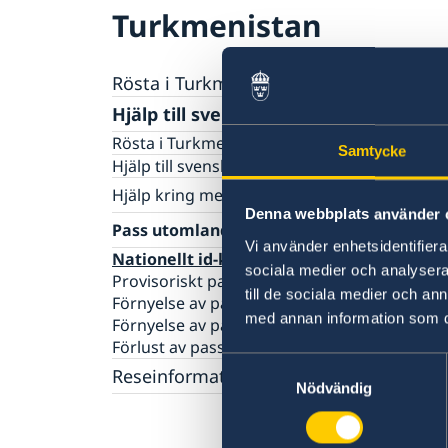
Turkmenistan
Rösta i Turkmenistan
Hjälp till svenskar i Turkmenistan
Rösta i Turkmenistan
Samtycke
Hjälp till svenska medborgare
Hjälp kring medborgarskap
Denna webbplats använder 
Om svenskt medborgarskap
Pass utomlands
Vi använder enhetsidentifierar
Nationellt id-kort
sociala medier och analysera 
Provisoriskt pass
till de sociala medier och a
Förnyelse av pass för vuxna
med annan information som du 
Förnyelse av pass för barn under 18 år
Förlust av pass
Samtyckesval
Reseinformation
Nödvändig
Ambassadens reseinformation
Aktuella händelser
Hur kan jag bli kontaktad i en