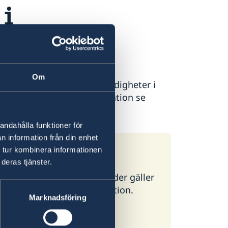
 i
Om
ort kan göras vid polismyndigheter i
utomlands. För mer information se
andahålla funktioner för
n information från din enhet
 tur kombinera informationen
deras tjänster.
ör alla länder. I vissa länder gäller
g ambassad för mer information.
Marknadsföring