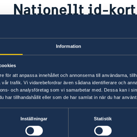
Nationellt id-kort
Turkmenistan
Information
Ansökan om ordinarie pass eller nationellt ID-k
Sverige och vid de flesta svenska ambassader 
Polisens
webbsida och
Sweden Abroad
.
cookies
e för att anpassa innehållet och annonserna till användarna, tillh
vår trafik. Vi vidarebefordrar även sådana identifierare och anna
Nationellt id-kort
nnons- och analysföretag som vi samarbetar med. Dessa kan i sin
har tillhandahållit eller som de har samlat in när du har använt 
Här finns grundläggande information som gäller f
dessutom ytterligare villkor. Kontakta ansvari
Inställningar
Statistik
Läs mer