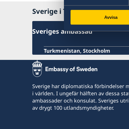
Allmänna säkerhetsläget
katastrofsituation
Sverige i Turkmenistan
Terrorism
Trafiksäkerhet
Avvisa
Kommunikationer med omvärlden
Kriminalitet och personlig säkerhet
Sveriges ambassad
Lokala lagar och sedvänjor
Hälso- och sjukvård
In- och utresebestämmelser
Turkmenistan, Stockholm
Naturförhållanden och katastrofer
Resa med dubbelt medborgarskap
Sverige har diplomatiska förbindelser me
i världen. I ungefär hälften av dessa sta
ambassader och konsulat. Sveriges utr
av drygt 100 utlandsmyndigheter.