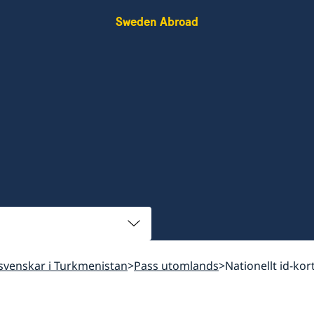
Sweden Abroad
l svenskar i Turkmenistan
Pass utomlands
Nationellt id-kor