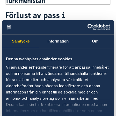
Turkmenistan
Rösta i Turkmenistan
Förlust av pass i
Hjälp till svenskar i Turkmenistan
Turkmenistan
Rösta i Turkmenistan
Hjälp till svenska medborgare
Hjälp kring medborgarskap
Svenskar i behov provisoriska pass av hänvisas
Samtycke
Information
Om
Om svenskt medborgarskap
till
Pass utomlands
den
tyska ambassaden i Asjchabad
.
Nationellt id-kort
Provisoriskt pass
Denna webbplats använder cookies
Förnyelse av pass för vuxna
Vi använder enhetsidentifierare för att anpassa innehållet
Förlust av pass
Förnyelse av pass för barn under 18 år
och annonserna till användarna, tillhandahålla funktioner
Förlust av pass
för sociala medier och analysera vår trafik. Vi
Reseinformation
Här finns grundläggande information som
vidarebefordrar även sådana identifierare och annan
gäller för alla länder. I vissa länder gäller
Ambassadens reseinformation
information från din enhet till de sociala medier och
dessutom ytterligare villkor. Kontakta ansvarig
annons- och analysföretag som vi samarbetar med.
Aktuella händelser
Hur kan jag bli kontaktad i en katastrofsituation
ambassad för mer information.
Dessa kan i sin tur kombinera informationen med annan
Allmänna säkerhetsläget
information som du har tillhandahållit eller som de har
Terrorism