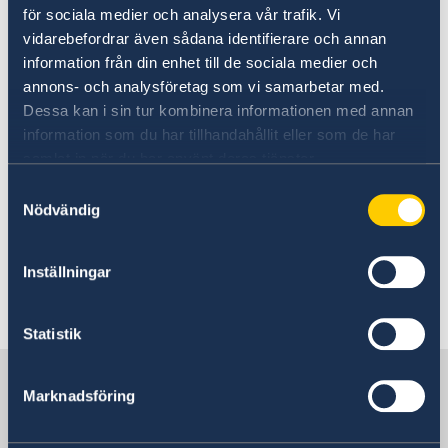
In- och utresebestämmelser
information. Kontakta ambassaden för
för sociala medier och analysera vår trafik. Vi
Naturförhållanden och katastrofer
information om eventuella lokala villkor. Länk
vidarebefordrar även sådana identifierare och annan
Resa med dubbelt medborgarskap
till ambassaden hittar du längst ned på sidan.
information från din enhet till de sociala medier och
annons- och analysföretag som vi samarbetar med.
Dessa kan i sin tur kombinera informationen med annan
Svenskt och dubbelt medborgarskap
information som du har tillhandahållit eller som de har
samlat in när du har använt deras tjänster.
Samtyckesval
Medborgarskap är ett rättsligt bindande
Nödvändig
förhållande som uppstår mellan en stat och en
individ (medborgare) antingen automatiskt vid
födelsen eller efter en anmälan eller en
Inställningar
ansökan. Dubbelt medborgarskap innebär att
du är medborgare i mer än ett land.
Statistik
Sverige i Turkmenistan
Marknadsföring