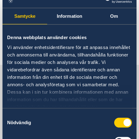
Rösta i Tunisien
Svenska företag i utlandet
Hjälp till svenskar i Tunisien
Samtycke
Information
Om
Rösta i Tunisien
Reseinformation
Här finns för närvarande ingen lokal
Gifta sig i Tunisien
Ambassadens reseinformation
Legaliseringar
information. Kontakta ambassaden för
Denna webbplats använder cookies
Avgifter
Aktuella händelser
Inför resan
information om eventuella lokala villkor. Länk
Vi använder enhetsidentifierare för att anpassa innehållet
Hjälp kring medborgarskap
Allmänna säkerhetsläget
Om olyckan är framme
till ambassaden hittar du längst ned på sidan.
och annonserna till användarna, tillhandahålla funktioner
Terrorism
Pass utomlands i Tunisien
för sociala medier och analysera vår trafik. Vi
Naturförhållanden och katastrofer
Provisoriskt pass i Tunisien
In- och utresebestämmelser
vidarebefordrar även sådana identifierare och annan
Uppehållstillståndskort
Sverige i Tunisien
Något om tunisiska tullregler
information från din enhet till de sociala medier och
Beställning av samordningsnummer i Tunisien
Hälso- och sjukvård
Akut hjälp
annons- och analysföretag som vi samarbetar med.
Lokala lagar och sedvänjor
Dessa kan i sin tur kombinera informationen med annan
Sveriges ambassad
Kriminalitet och personlig säkerhet
information som du har tillhandahållit eller som de har
Trafiksäkerhet
samlat in när du har använt deras tjänster.
Resa i landet
Samtyckesval
Övriga upplysningar
Tunisien, Tunis
Nödvändig
Svenska konsulat