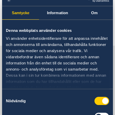
Rösta i Tonga
Reseinformation
Sverige och Tonga har inga
Pass utomlands
Samtycke
Information
Om
Ambassadens reseinformation
Hjälp kring medborgarskap
ömsesidiga avtal om socialskydd eller
Akut hjälp
Aktuella händelser
sjukförsäkringar varför man bör se till
Allmänna säkerhetsläget
Denna webbplats använder cookies
att ha en täckande reseförsäkring.
Terrorism
Naturförhållanden och katastrofer
Vi använder enhetsidentifierare för att anpassa innehållet
In- och utresebestämmelser
och annonserna till användarna, tillhandahålla funktioner
Hälso- och sjukvård
för sociala medier och analysera vår trafik. Vi
Sverige i Tonga
Lokala lagar och sedvänjor
vidarebefordrar även sådana identifierare och annan
Kriminalitet och personlig säkerhet
information från din enhet till de sociala medier och
Trafiksäkerhet
annons- och analysföretag som vi samarbetar med.
Sveriges ambassad
Försäkringsskydd
Dessa kan i sin tur kombinera informationen med annan
Övriga upplysningar
information som du har tillhandahållit eller som de har
samlat in när du har använt deras tjänster.
Stilla havet, Stockholm
Samtyckesval
Nödvändig
Svenska konsulat