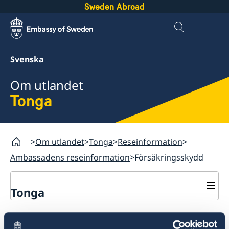
Sweden Abroad
Svenska
Om utlandet
Tonga
Om utlandet
Tonga
Reseinformation
Ambassadens reseinformation
Försäkringsskydd
Tonga
Rösta i Tonga
Försäkringsskydd
Hjälp till svenskar i Tonga