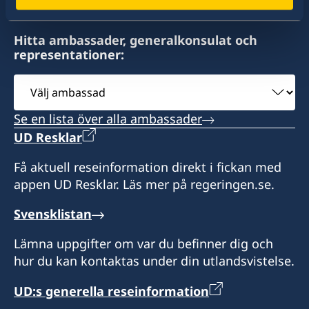
Taufa'ahau Road, Havelu
Nuku'alofa
Hitta ambassader, generalkonsulat och
representationer:
Öppettider: Enligt överenskommelse.
Välj
Honorärkonsul
ambassad
Se en lista över alla ambassader
Aloma Johansson
UD Resklar
Få aktuell reseinformation direkt i fickan med
appen UD Resklar. Läs mer på regeringen.se.
Svensklistan
Lämna uppgifter om var du befinner dig och
hur du kan kontaktas under din utlandsvistelse.
UD:s generella reseinformation