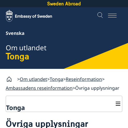
Sweden Abroad
Svenska
Om utlandet
Tonga
Om utlandet
Tonga
Reseinformation
Ambassadens reseinformation
Övriga upplysningar
Tonga
Rösta i Tonga
Övriga upplysningar
Hjälp till svenskar i Tonga