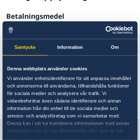
Rösta i Tonga
Reseinformation
Pass utomlands
Betalningsmedel
Ambassadens reseinformation
Hjälp kring medborgarskap
Akut hjälp
Aktuella händelser
Valutan i Tonga är Tongan Pa'anga.
Allmänna säkerhetsläget
Uttagsautomater finns i de större städerna,
Terrorism
men generellt är Tonga ett kontantsamhälle.
Naturförhållanden och katastrofer
Samtycke
Information
Om
In- och utresebestämmelser
Hälso- och sjukvård
Ytterligare allmän information
Lokala lagar och sedvänjor
Denna webbplats använder cookies
Kriminalitet och personlig säkerhet
Vi använder enhetsidentifierare för att anpassa innehållet
Ministry of Tourism Tonga
Trafiksäkerhet
och annonserna till användarna, tillhandahålla funktioner
Försäkringsskydd
för sociala medier och analysera vår trafik. Vi
Övriga upplysningar
vidarebefordrar även sådana identifierare och annan
Senast uppdaterad 03 aug. 2026, 10.42
information från din enhet till de sociala medier och
annons- och analysföretag som vi samarbetar med.
Dessa kan i sin tur kombinera informationen med annan
Sverige i Tonga
information som du har tillhandahållit eller som de har
samlat in när du har använt deras tjänster.