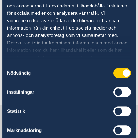
och annonserna till användarna, tillhandahålla funktioner
Rån, stölder och annan kriminalitet mot
för sociala medier och analysera vår trafik. Vi
utlänningar förekommer och vissa områden i
vidarebefordrar även sådana identifierare och annan
Lomé som gränsen mot Ghana, Grand Marché
information från din enhet till de sociala medier och
och stadsstranden är speciellt utsatta.
annons- och analysföretag som vi samarbetar med.
Dessa kan i sin tur kombinera informationen med annan
information som du har tillhandahållit eller som de har
Starka havsströmmar förekommer med många
samlat in när du har använt deras tjänster.
drunkningstillbud som följd och stor
Samtyckesval
försiktighet bör därför iakttas vid bad längs
Nödvändig
kusten.
Senast uppdaterad 03 juli 2026, 13.55
Inställningar
Statistik
Sverige i Togo
Marknadsföring
Sveriges ambassad