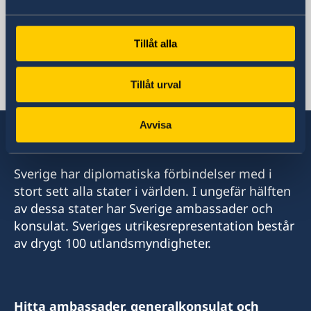
Togo, Stockholm
Tillåt alla
Svenska konsulat
Tillåt urval
Avvisa
Sverige har diplomatiska förbindelser med i
stort sett alla stater i världen. I ungefär hälften
av dessa stater har Sverige ambassader och
konsulat. Sveriges utrikesrepresentation består
av drygt 100 utlandsmyndigheter.
Hitta ambassader, generalkonsulat och