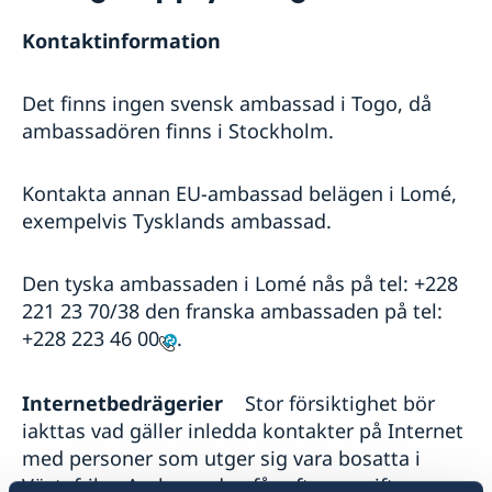
Rösta i Togo
Reseinformation
Kontaktinformation
Pass utomlands
Ambassadens reseinformation
Gifta sig utomlands
Aktuella händelser
Det finns ingen svensk ambassad i Togo, då
Allmänna säkerhetsläget
ambassadören finns i Stockholm.
Terrorism
Naturförhållanden och katastrofer
In- och utresebestämmelser
Kontakta annan EU-ambassad belägen i Lomé,
Hälso- och sjukvård
exempelvis Tysklands ambassad.
Lokala lagar och sedvänjor
Kriminalitet och personlig säkerhet
Den tyska ambassaden i Lomé nås på tel: +228
Trafiksäkerhet
221 23 70/38 den franska ambassaden på tel:
Övriga upplysningar
+228 223 46 00
.
Internetbedrägerier
Stor försiktighet bör
iakttas vad gäller inledda kontakter på Internet
med personer som utger sig vara bosatta i
Västafrika. Ambassaden får ofta uppgift om