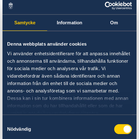
personer i Sverige som lurats på stora
penningbelopp.
Samtycke
Information
Om
Kontakt etableras på Internet och personen
begär efter en kortare eller längre tids
Denna webbplats använder cookies
bekantskap att få pengar för sjukvård,
skolgång, resekostnader och visum. Normalt är
Vi använder enhetsidentifierare för att anpassa innehållet
och annonserna till användarna, tillhandahålla funktioner
bedragarna som agerar på Internet mycket
för sociala medier och analysera vår trafik. Vi
drivna och förslagna.
vidarebefordrar även sådana identifierare och annan
information från din enhet till de sociala medier och
Man bör ha i åtanke att Internet är helt
annons- och analysföretag som vi samarbetar med.
anonymt och det går därför inte att säkerställa
Dessa kan i sin tur kombinera informationen med annan
personens identitet, civilstånd, ålder eller kön.
information som du har tillhandahållit eller som de har
Om pengar skickas till personen så är
samlat in när du har använt deras tjänster.
möjligheterna att i efterhand få tillbaka
Samtyckesval
pengarna helt obefintliga.
Nödvändig