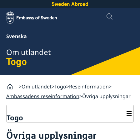
Sweden Abroad
Svenska
Om utlandet
Togo
Om utlandet
Togo
Reseinformation
Ambassadens reseinformation
Övriga upplysningar
Togo
Rösta i Togo
Övriga upplysningar
Hjälp till svenskar i Togo