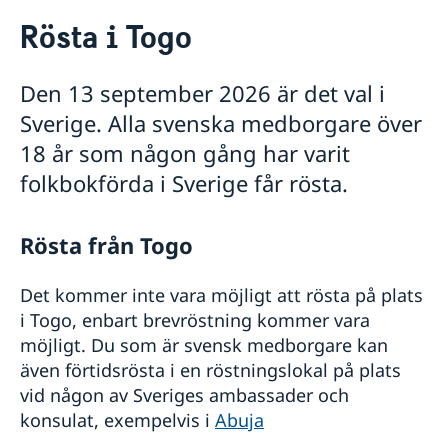
Rösta i Togo
Rösta i Togo
Hjälp till svenskar i Togo
Rösta i Togo
Den 13 september 2026 är det val i
Pass utomlands
Gifta sig utomlands
Sverige. Alla svenska medborgare över
Reseinformation
18 år som någon gång har varit
Ambassadens reseinformation
folkbokförda i Sverige får rösta.
Aktuella händelser
Allmänna säkerhetsläget
Rösta från Togo
Terrorism
Naturförhållanden och katastrofer
Det kommer inte vara möjligt att rösta på plats
In- och utresebestämmelser
Hälso- och sjukvård
i Togo, enbart brevröstning kommer vara
Lokala lagar och sedvänjor
möjligt. Du som är svensk medborgare kan
Kriminalitet och personlig säkerhet
även förtidsrösta i en röstningslokal på plats
Trafiksäkerhet
vid någon av Sveriges ambassader och
Övriga upplysningar
konsulat, exempelvis i
Abuja