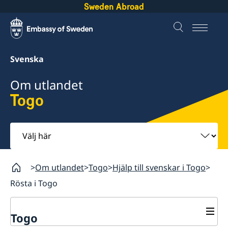
Sweden Abroad
Svenska
Om utlandet
Togo
Välj
här
Om utlandet
Togo
Hjälp till svenskar i Togo
Rösta i Togo
Togo