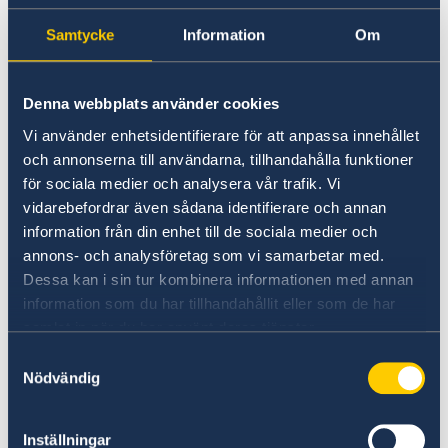
Samtycke
Information
Om
Valmyndigheten
Sturegatan 2-4
SE – 172 31 Sundbyberg
Denna webbplats använder cookies
Sverige, Sweden, Suède
Vi använder enhetsidentifierare för att anpassa innehållet
och annonserna till användarna, tillhandahålla funktioner
för sociala medier och analysera vår trafik. Vi
Du hittar mer information om brevröstning på
vidarebefordrar även sådana identifierare och annan
Valmyndighetens hemsida
information från din enhet till de sociala medier och
annons- och analysföretag som vi samarbetar med.
Anmälan för att stå kvar i röstlängden
Dessa kan i sin tur kombinera informationen med annan
information som du har tillhandahållit eller som de har
Du behåller rösträtten automatiskt i tio år efter
samlat in när du har använt deras tjänster.
det att du utvandrat från Sverige. Därefter
Samtyckesval
måste du själv anmäla dig för en ny
Nödvändig
tioårsperiod. Information om hur du gör detta
hittar du på
Valmyndighetens hemsida
. Även
Inställningar