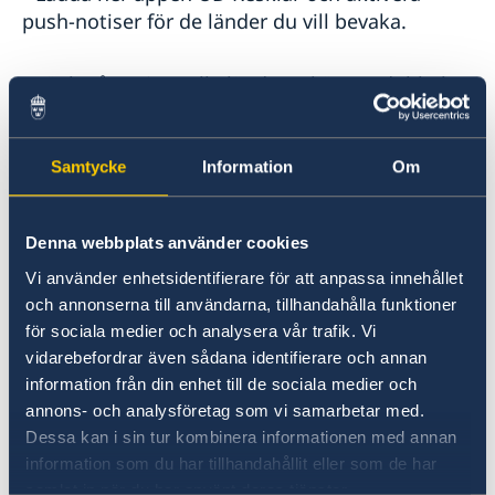
push-notiser för de länder du vill bevaka.
• Tänk på att inte alla länder erkänner dubbelt
medborgarskap.
Samtycke
Information
Om
(2) Det här kan vi hjälpa dig med:
• Ge information om hur du kan lösa din
Denna webbplats använder cookies
situation om du hamnar i en nödsituation
Vi använder enhetsidentifierare för att anpassa innehållet
utomlands.
och annonserna till användarna, tillhandahålla funktioner
för sociala medier och analysera vår trafik. Vi
• Utfärda ordinarie eller provisoriskt pass.
vidarebefordrar även sådana identifierare och annan
information från din enhet till de sociala medier och
annons- och analysföretag som vi samarbetar med.
• Ge information om hur du för över pengar
Dessa kan i sin tur kombinera informationen med annan
från egna konton.
information som du har tillhandahållit eller som de har
samlat in när du har använt deras tjänster.