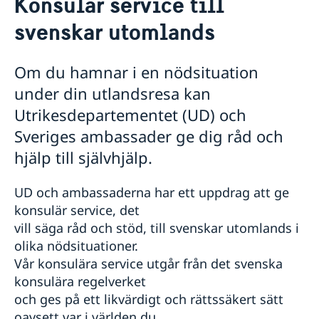
Konsulär service till
Hjälp till svenskar i Thailand
svenskar utomlands
Rösta i Thailand
Konsulär service till svenskar utomlands
Bosatt utomlands
Om du hamnar i en nödsituation
Vigsel - Äktenskap i Thailand
under din utlandsresa kan
Vigsel inför thailändsk myndighet
Intyg och legaliseringar
Utrikesdepartementet (UD) och
Vigsel på ambassaden i Bangkok
Äktenskapscertifikat för svenskar som är
Viktig information om förändringar i
Om du blir sjuk eller skadar dig utomlands
Sveriges ambassader ge dig råd och
folkbokförda i Sverige
intygsverksamheten.
Larmcentraler
hjälp till självhjälp.
Äktenskapscertifikat för svenskar som är utskrivna
Inkomstintyg till ansökan om förlängning av visum
Frihetsberövad i utlandet
från Sverige
Sändning av din begäran
Avgifter och betalsätt
Levnadsintyg
Dödsfall utomlands
UD och ambassaderna har ett uppdrag att ge
Avgifter och betalningssätt
Arv i internationella situationer
konsulär service, det
Blanketter
Efterlevandepension
vill säga råd och stöd, till svenskar utomlands i
Thailändska handlingar som ska åberopas i Sverige
Advokatlista
olika nödsituationer.
Bestyrka kopia av svenskt pass och bevittning av
Adoption
Vår konsulära service utgår från det svenska
namnunderskrift
Reseinformation Thailand
konsulära regelverket
Svenska handlingar som ska åberopas i Thailand
Tidsbokning för expeditionsbesök (ej resehandling)
Pass, nationellt id-kort, provisoriskt pass
och ges på ett likvärdigt och rättssäkert sätt
Reseinformation Thailand
och samordningsnummer
oavsett var i världen du