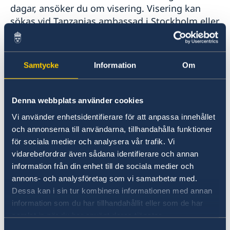
dagar, ansöker du om visering. Visering kan
sökas vid Tanzanias ambassad i Stockholm eller
vid ankomst till flygplats eller annan
gränspassage i Tanzania. Vid utresa ska passet
ha en giltighetstid på minst 6 månader. Som
Samtycke
Information
Om
turist i Tanzania kan man endast ansöka om
högst 90 dagars visering per år.
Viseringsinformation på Tanzanias webbplats
Denna webbplats använder cookies
Vi använder enhetsidentifierare för att anpassa innehållet
Sveriges ambassad och utrikesdepartementet
och annonserna till användarna, tillhandahålla funktioner
ansvarar inte för andra länders
för sociala medier och analysera vår trafik. Vi
inresebestämmelser eller eventuella visumkrav.
vidarebefordrar även sådana identifierare och annan
Kontrollera de aktuella inresebestämmelserna
information från din enhet till de sociala medier och
med landets egna myndigheter eller närmaste
annons- och analysföretag som vi samarbetar med.
ambassad. Tänk på att in- och utreseregler kan
Dessa kan i sin tur kombinera informationen med annan
ändras med kort varsel.
information som du har tillhandahållit eller som de har
samlat in när du har använt deras tjänster.