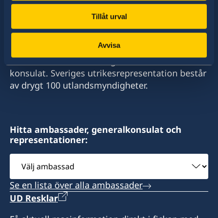
Tillåt urval
Sverige har diplomatiska förbindelser med i
Avvisa
stort sett alla stater i världen. I ungefär hälften
av dessa stater har Sverige ambassader och
konsulat. Sveriges utrikesrepresentation består
av drygt 100 utlandsmyndigheter.
Hitta ambassader, generalkonsulat och
representationer:
Välj
ambassad
Se en lista över alla ambassader
UD Resklar