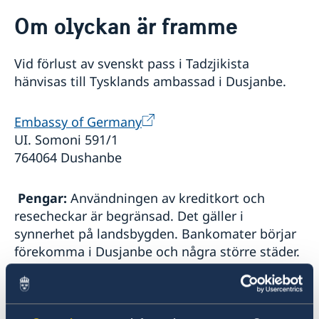
Rösta i Tadzjikistan
Om olyckan är framme
Hjälp till svenskar i Tadzjikistan
Rösta i Tadzjikistan
Reseinformation
Vid förlust av svenskt pass i Tadzjikista
Pass utomlands
Ambassadens reseinformation
hänvisas till Tysklands ambassad i Dusjanbe.
Samordningsnummer
Aktuella händelser
Inför resan
Förlust av pass
Allmänna säkerhetsläget
Embassy of Germany
Svenska medborgare behöver visum
Om olyckan är framme
Resa i landet
Pass och ID-kort
Hur kan jag bli kontaktad i en katastrofsituation
UI. Somoni 591/1
Naturförhållanden och katastrofer
764064 Dushanbe
In- och utresebestämmelser
Hälso- och sjukvård
Kriminalitet och personlig säkerhet
Pengar:
Användningen av kreditkort och
Trafiksäkerhet
resecheckar är begränsad. Det gäller i
Lokala lagar och sedvänjor
synnerhet på landsbygden. Bankomater börjar
Resa med dubbelt medborgarskap
förekomma i Dusjanbe och några större städer.
För växling till kontanter finns officiellt
certifierade växlingskontor som bör användas.