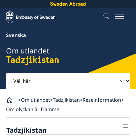
Sweden Abroad
Svenska
Om utlandet
Tadzjikistan
Välj
här
Om utlandet
Tadzjikistan
Reseinformation
Om olyckan är framme
Tadzjikistan