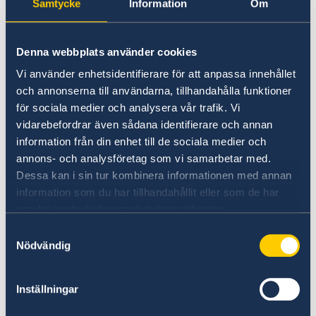
Samtycke
Information
Om
Nyttig kontaktinformation
(Med reservation
för plötsliga ej aviserade förändringar)
:
Denna webbplats använder cookies
Polis, 002 (mobil 102)
Vi använder enhetsidentifierare för att anpassa innehållet
Allmän ambulans, Doktor, 003 (mobil 103)
och annonserna till användarna, tillhandahålla funktioner
Brandkår, 001 (mobil 101)
för sociala medier och analysera vår trafik. Vi
Privat vårdklinik,
+992 (8) 44 620 3355
vidarebefordrar även sådana identifierare och annan
Taxi, +992 1616, 3333
information från din enhet till de sociala medier och
annons- och analysföretag som vi samarbetar med.
Ambassaden & konsulat
Dessa kan i sin tur kombinera informationen med annan
information som du har tillhandahållit eller som de har
samlat in när du har använt deras tjänster.
Om olyckan är framme – vad kan du få
Samtyckesval
hjälp med?
Nödvändig
Här finns grundläggande information som
Inställningar
gäller för alla länder. I vissa länder gäller