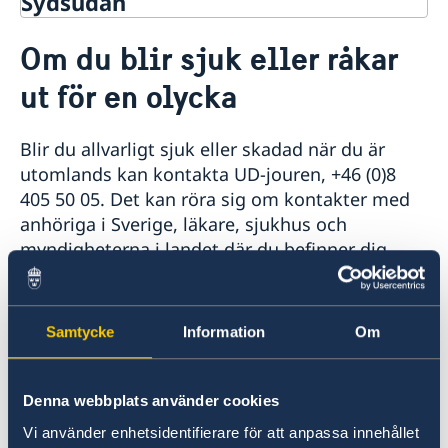
Sydsudan
Rösta i Sydsudan
Om du blir sjuk eller råkar
Hjälp till svenskar i Sydsudan
ut för en olycka
Rösta i Sydsudan
Pass i Sydsudan
Akut hjälp
Blir du allvarligt sjuk eller skadad när du är
Om du blir sjuk eller råkar ut för en olycka
utomlands kan kontakta UD-jouren, +46 (0)8
Dödsfall
405 50 05. Det kan röra sig om kontakter med
Larmcentraler
anhöriga i Sverige, läkare, sjukhus och
Juridisk hjälp i utlandet
myndigheterna i landet där du befinner dig.
Reseinformation
Ambassadens reseinformation
Du kan också få hjälp att komma i kontakt med
Aktuella händelser
försäkringsbolagens larmcentraler, till exempel
Samtycke
Information
Om
Allmänna säkerhetsläget
SOS-International eller Falck Global Assistance.
Terrorism
De kan ge aktiv hjälp genom att hålla
Naturförhållanden och katastrofer
Denna webbplats använder cookies
direktkontakt med sjukhus och läkare och
In- och utresebestämmelser
arrangera sjuktransport med mera.
Vi använder enhetsidentifierare för att anpassa innehållet
Lokala lagar och sedvänjor