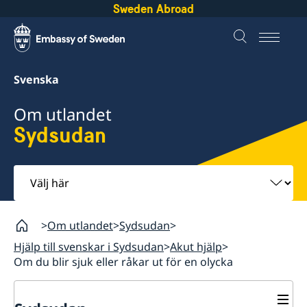
Sweden Abroad
Svenska
Om utlandet
Sydsudan
Välj
här
Om utlandet
Sydsudan
Hjälp till svenskar i Sydsudan
Akut hjälp
Om du blir sjuk eller råkar ut för en olycka