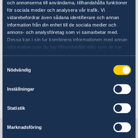
och annonserna till användarna, tillhandahålla funktioner
Trafiksäkerhet
för sociala medier och analysera vår trafik. Vi
Kriminalitet och personlig säkerhet
SOS International
Hälso- och sjukvård
vidarebefordrar även sådana identifierare och annan
information från din enhet till de sociala medier och
Falck Global Assistance
annons- och analysföretag som vi samarbetar med.
Dessa kan i sin tur kombinera informationen med annan
information som du har tillhandahållit eller som de har
Allvarligt sjuk eller skadad
samlat in när du har använt deras tjänster.
Samtyckesval
Här finns grundläggande information som
Nödvändig
gäller för alla länder. I vissa länder gäller
dessutom ytterligare villkor. Kontakta ansvarig
Inställningar
ambassad för mer information.
Statistik
Läs mer
Sverige i Sydsudan
Marknadsföring