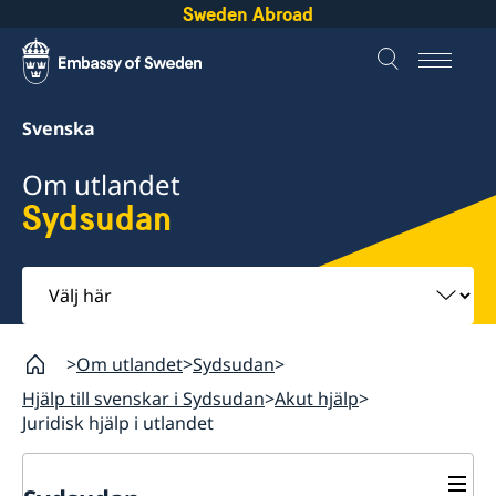
Sweden Abroad
Svenska
Om utlandet
Sydsudan
Välj
här
Om utlandet
Sydsudan
Hjälp till svenskar i Sydsudan
Akut hjälp
Juridisk hjälp i utlandet