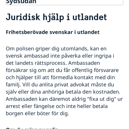
Sydsudan
Rösta i Sydsudan
Juridisk hjälp i utlandet
Hjälp till svenskar i Sydsudan
Rösta i Sydsudan
Frihetsberövade svenskar i utlandet
Pass i Sydsudan
Akut hjälp
Om polisen griper dig utomlands, kan en
Om du blir sjuk eller råkar ut för en olycka
Dödsfall
svensk ambassad inte påverka eller ingripa i
Larmcentraler
det landets rättsprocess. Ambassaden
Juridisk hjälp i utlandet
försäkrar sig om att du får offentlig försvarare
Reseinformation
och hjälper till att förmedla kontakt med din
familj. Vill du anlita privat advokat måste du
Ambassadens reseinformation
själv eller dina anhöriga betala den kostnaden.
Aktuella händelser
Ambassaden kan däremot aldrig "fixa ut dig" ur
Allmänna säkerhetsläget
arrest eller fängelse och inte heller betala
Terrorism
borgen eller böter för dig.
Naturförhållanden och katastrofer
In- och utresebestämmelser
Lokala lagar och sedvänjor