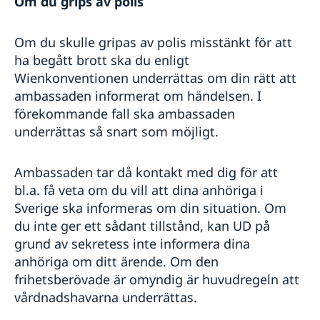
Om du grips av polis
Trafiksäkerhet
Kriminalitet och personlig säkerhet
Hälso- och sjukvård
Om du skulle gripas av polis misstänkt för att
ha begått brott ska du enligt
Wienkonventionen underrättas om din rätt att
ambassaden informerat om händelsen. I
förekommande fall ska ambassaden
underrättas så snart som möjligt.
Ambassaden tar då kontakt med dig för att
bl.a. få veta om du vill att dina anhöriga i
Sverige ska informeras om din situation. Om
du inte ger ett sådant tillstånd, kan UD på
grund av sekretess inte informera dina
anhöriga om ditt ärende. Om den
frihetsberövade är omyndig är huvudregeln att
vårdnadshavarna underrättas.