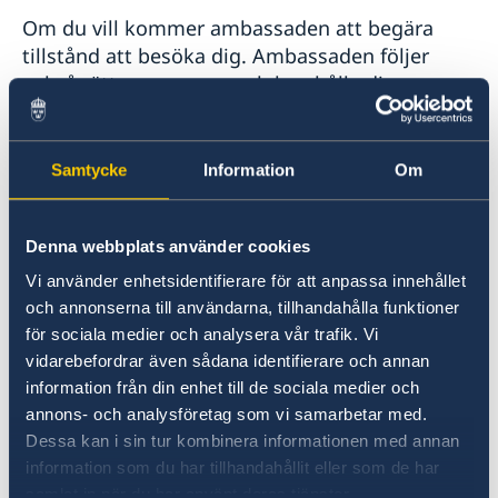
Om du vill kommer ambassaden att begära
tillstånd att besöka dig. Ambassaden följer
också rättsprocessen, och kan hålla dina
anhöriga informerade fortlöpande.
Ambassaden kan däremot inte intervenera i
den juridiska processen eller fungera som
Samtycke
Information
Om
juridisk rådgivare.
Denna webbplats använder cookies
Försvarare
Vi använder enhetsidentifierare för att anpassa innehållet
och annonserna till användarna, tillhandahålla funktioner
Ambassaden verkar för att du får en offentlig
för sociala medier och analysera vår trafik. Vi
försvarare. Skulle du hellre vilja ha en privat
vidarebefordrar även sådana identifierare och annan
försvarare, så kan ambassaden ge dig
information från din enhet till de sociala medier och
namnförslag på advokater som du kan anlita.
annons- och analysföretag som vi samarbetar med.
Huvudregeln är då att du själv eller dina
Dessa kan i sin tur kombinera informationen med annan
anhöriga får betala advokatens arvode.
information som du har tillhandahållit eller som de har
samlat in när du har använt deras tjänster.