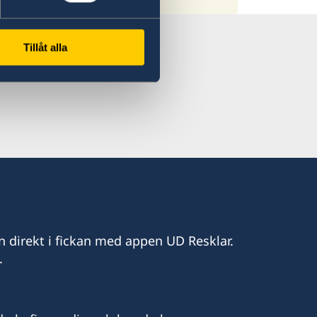
Tillåt alla
n direkt i fickan med appen UD Resklar.
.