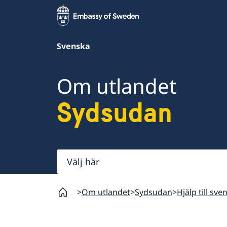
Svenska
Om utlandet
Sydsudan
Välj
här
Om utlandet
Sydsudan
Hjälp till sv