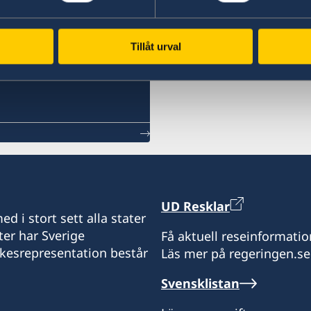
Läs mer
Tillåt urval
UD Resklar
d i stort sett alla stater
ter har Sverige
Få aktuell reseinformatio
ikesrepresentation består
Läs mer på regeringen.se
Svensklistan