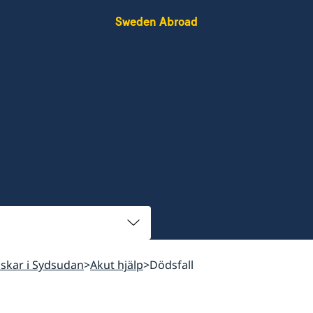
Sweden Abroad
enskar i Sydsudan
Akut hjälp
Dödsfall