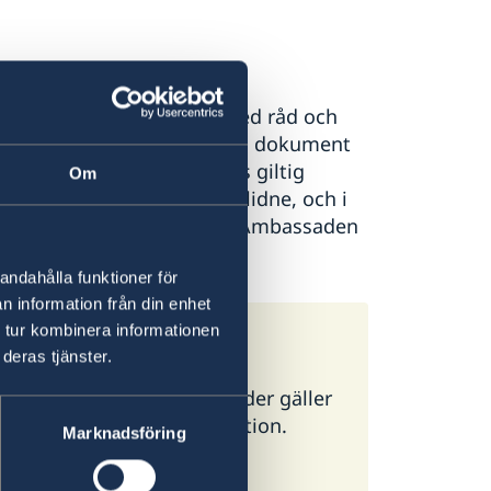
en bistå anhöriga dels med råd och
 med att ta fram nödvändiga dokument
let hos Skatteverket. Finns giltig
Om
et hemtransport av den avlidne, och i
orten bekostas av anhöriga. Ambassaden
andahålla funktioner för
n information från din enhet
 tur kombinera informationen
deras tjänster.
ör alla länder. I vissa länder gäller
g ambassad för mer information.
Marknadsföring