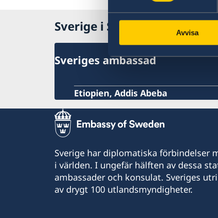
Naturförhållanden och katastrofer
In- och utresebestämmelser
Lokala lagar och sedvänjor
Sverige i Sydsudan
Trafiksäkerhet
Avvisa
Kriminalitet och personlig säkerhet
Hälso- och sjukvård
Sveriges ambassad
Etiopien, Addis Abeba
Sverige har diplomatiska förbindelser me
i världen. I ungefär hälften av dessa sta
ambassader och konsulat. Sveriges utr
av drygt 100 utlandsmyndigheter.