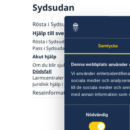
Sydsudan
Rösta i Sydsudan
Hjälp till svenskar i Sydsudan
Rösta i Sydsudan
Samtycke
Pass i Sydsudan
Akut hjälp
Denna webbplats använder 
Om du blir sjuk eller råkar ut för en olycka
Dödsfall
Vi använder enhetsidentifierar
Larmcentraler
sociala medier och analysera 
Juridisk hjälp i utlandet
till de sociala medier och a
Reseinformation
med annan information som du 
Ambassadens reseinformation
Samtyckesval
Aktuella händelser
Nödvändig
Allmänna säkerhetsläget
Terrorism