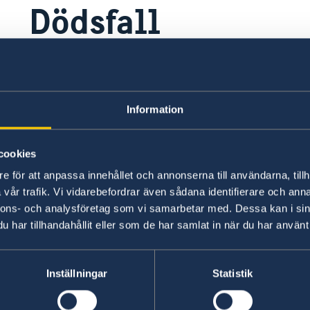
Dödsfall
Om en svensk avlider utomlands, kan ambassad
information om hur man ska gå till väga, dels
för hemtransport och för registrering av dödsfal
Information
försäkring arrangerar normalt försäkringsbolag
det fall det saknas försäkring, får hemtransp
cookies
kan inte bevilja lån för sådana kostnader.
e för att anpassa innehållet och annonserna till användarna, tillh
vår trafik. Vi vidarebefordrar även sådana identifierare och anna
Dödsfall utomlands
nnons- och analysföretag som vi samarbetar med. Dessa kan i sin
har tillhandahållit eller som de har samlat in när du har använt 
Här finns grundläggande information som gäller f
dessutom ytterligare villkor. Kontakta ansvari
Inställningar
Statistik