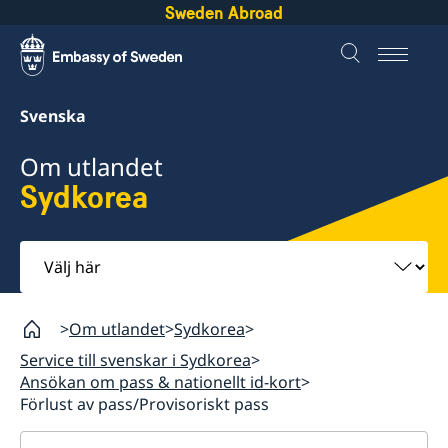
Sweden Abroad
Svenska
Om utlandet
Sydkorea
Välj
här
Om utlandet
Sydkorea
Service till svenskar i Sydkorea
Ansökan om pass & nationellt id-kort
Förlust av pass/Provisoriskt pass