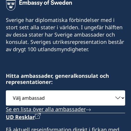
Consulate of Sweden
Tel.: + 82-62-520-2113
E-post:
Fax: +82-2-7762523
Haeundae-gu, Busan
Daegu
c/o 5th fl Sun Dental Hospital
consulateofsweden.hongcheon@gmail.com
E-post:
645 Daejong-ro, Jung-gu,
Consulate of Sweden
Tel.: +82-2-22227120
consulateofsweden.incheon@gmail.com
Honorärkonsul
Sverige har diplomatiska förbindelser med i
Honorärkonsul
Daejeon
50, Dongmun-Daero, Buk-gu,
Tel.: +82-2-7760015
stort sett alla stater i världen. I ungefär hälften
Gwangju,
SONO International
YOO, Chang Jong
LEE, Youkyeong
av dessa stater har Sverige ambassader och
Honorärkonsul
Vivaldi Park
401,11 Gwangjang-ro 4beon-gil
konsulat. Sveriges utrikesrepresentation består
Honorärkonsul
1290-14 Palbong-ri, Seo-myeon
Bupyeong-gu
SUN, Kyung-hoon
av drygt 100 utlandsmyndigheter.
Hongcheon-gun
Incheon
LEE, Hyung Seuk
Gangwon-do
Honorärkonsul
Honorärkonsul
Hitta ambassader, generalkonsulat och
LEE, Sang-Kyun
representationer:
SEO, Kyungsun
Välj
ambassad
Se en lista över alla ambassader
UD Resklar
Få aktuell reseinformation direkt i fickan med