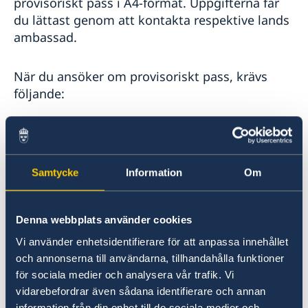
provisoriskt pass i A4-format. Uppgifterna får
Terrorism
du lättast genom att kontakta respektive lands
Naturförhållanden och katastrofer
ambassad.
Försäkringsskydd
Hälso- och sjukvård
Lokala lagar och sedvänjor
När du ansöker om provisoriskt pass, krävs
Resa med dubbelt medborgarskap
följande:
Kriminalitet och personlig säkerhet
Trafiksäkerhet
Personlig inställelse.
Övriga upplysningar
Fylla i blanketten
Redogörelse vid skada eller förlust
Samtycke
Information
Om
Blanketten "
Uppgift för utredning av svenskt
medborgarskap
Denna webbplats använder cookies
"
-
ladda ner, fyll i, skriv ut och ta med till
Vi använder enhetsidentifierare för att anpassa innehållet
ambassaden.
och annonserna till användarna, tillhandahålla funktioner
Vid ansökan för barn krävs båda
för sociala medier och analysera vår trafik. Vi
vidarebefordrar även sådana identifierare och annan
vårdnadshavares medgivande, på separat
information från din enhet till de sociala medier och