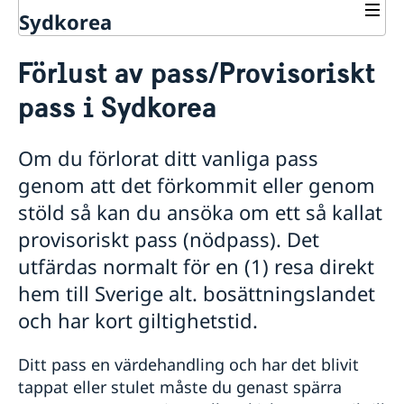
Sydkorea
Rösta i Sydkorea
Förlust av pass/Provisoriskt
Service till svenskar i Sydkorea
pass i Sydkorea
Rösta i Sydkorea
Öppettider för förtidsröstning
Anmäl din utlandsvistelse
Online-tidsbokning för att besöka den konsulära
Om du förlorat ditt vanliga pass
avdelningen
genom att det förkommit eller genom
Ansökan om pass & nationellt id-kort
stöld så kan du ansöka om ett så kallat
Ansökan om pass för vuxna
provisoriskt pass (nödpass). Det
Ansökan om pass för barn under 18 år
utfärdas normalt för en (1) resa direkt
Förlust av pass/Provisoriskt pass
Nationellt id-kort
hem till Sverige alt. bosättningslandet
Namnändring
och har kort giltighetstid.
Avgifter -26
Registrera nyfödd utomlands
Ditt pass en värdehandling och har det blivit
Samordningsnummer
Gifta sig i Korea
tappat eller stulet måste du genast spärra
Olika status för samordningsnummer