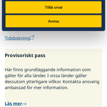
+46 8 564 851 60 (från utlandet) eller 0771-
567 567 (inom Sverige) eller via
Tillåt urval
skatteverkets
websida.
För personer under 18 år krävs samtliga
Avvisa
vårdnadshavares medgivande.
Tidsbokning
Provisoriskt pass
Här finns grundläggande information som
gäller för alla länder. I vissa länder gäller
dessutom ytterligare villkor. Kontakta ansvarig
ambassad för mer information.
Läs mer