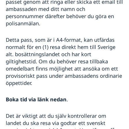
passet genom att ringa eller skicka ett email till
Vigsel inför koreansk myndighet
Hjälp kring medborgarskap
Vigsel på ambassaden
ambassaden med ditt namn och
Svenskt medborgarskap/Swedish Citizenship
Juridiska ombud i Sydkorea
personnummer därefter behöver du göra en
Svenskt medborgarskap - regler
Konsulär jour
polisanmälan.
Legaliseringar
Körkort
Behålla svenskt medborgarskap
Detta pass, som är i A4-format, kan utfärdas
Om olyckan är framme – vad kan du få hjälp med?
normalt för en (1) resa direkt hem till Sverige
SOS-International, Euro-Center & Falck Global
alt. bosättningslandet och har kort
Assistance
giltighetstid. Om du behöver resa tillbaka
Reseinformation
omedelbart finns möjlighet att ansöka om ett
Behöver jag visum?
provisoriskt pass under ambassadens ordinarie
Ambassadens reseinformation
SOS-International, Falck Global Assistance,
öppettider.
Aktuella händelser
Råd och rekommendationer vid ev. krissituation
Euro-Center & Gouda
Inresa till Sydkorea från Sverige
Giltighetstid pass för inträde i Sydkorea
Service för svenska företag
Boka tid via länk nedan
.
Resa in i Sydkorea på svenskt provisoriskt pass
Handel med utlandet/Sydkorea
Information och kontakter i Sydkorea
Svenska företag i utlandet/Korea
Det är viktigt att du själv kontrollerar om
Inresa till Sverige från Sydkorea
Anmäla handelshinder
Information och kontakter i Sverige
landet du ska resa via godtar ett svenskt
Allmänna säkerhetsläget