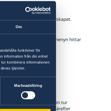
er 22 år finns särskilda
och det svenska medborgarskapet.
kets webbplats
Om
Under följande rubriker i menyn hittar
andahålla funktioner för
n information från din enhet
 tur kombinera informationen
deras tjänster.
Marknadsföring
styrelsen i Sverige som i sin tur
asshandlingen tillverkas. Därefter