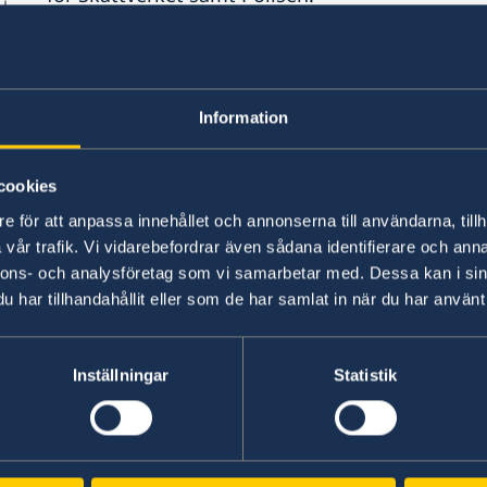
För passökanden som är född utomlands och und
p
bestämmelser angående passets giltighetstid 
Ytterligare information finns på Migrationsver
Information
För att ansöka om pass måste tidsbokning ske. 
cookies
du anvisningar hur du gör för att ansöka om:
e för att anpassa innehållet och annonserna till användarna, tillh
Ansökan om pass för vuxna
vår trafik. Vi vidarebefordrar även sådana identifierare och anna
al
nnons- och analysföretag som vi samarbetar med. Dessa kan i sin
Ansökan om pass för barn under 18 år
har tillhandahållit eller som de har samlat in när du har använt 
Ansökan om pass för barn under 18 år
Samordningsnummer
Provisoriskt pass
Inställningar
Statistik
Nationellt id-kort
Ansökningarna skickas elektroniskt till Rikspolis
ass
vidarebefordrar dem till AB Svenska Pass, där p