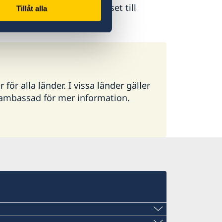
gheten som lämnar ut passet till
Tillåt alla
ör alla länder. I vissa länder gäller
g ambassad för mer information.