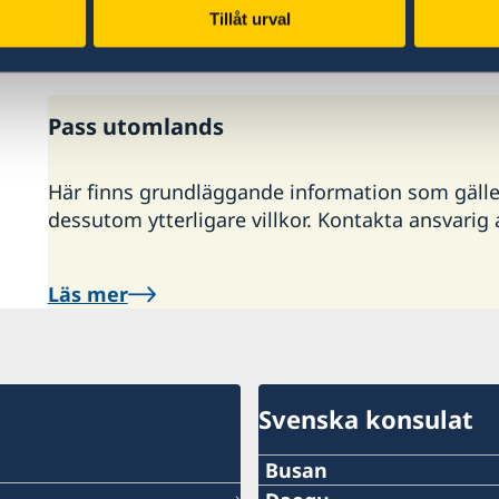
skickas passen med kurirpost till utlandsmyndi
Tillåt urval
sökande.
Pass utomlands
Här finns grundläggande information som gäller f
dessutom ytterligare villkor. Kontakta ansvari
Läs mer
Svenska konsulat
Busan