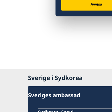
Inresa till Sverige från Sydkorea
Avvisa
Anmäla handelshinder
Information och kontakter i Sverige
Allmänna säkerhetsläget
Terrorism
Naturförhållanden och katastrofer
Försäkringsskydd
Hälso- och sjukvård
Lokala lagar och sedvänjor
Resa med dubbelt medborgarskap
Kriminalitet och personlig säkerhet
Trafiksäkerhet
Övriga upplysningar
Sverige i Sydkorea
Sveriges ambassad