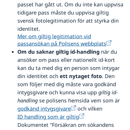
passet har gått ut. Om du inte kan uppvisa
Terrorism
tidigare pass måste du uppvisa giltig
Naturförhållanden och katastrofer
Försäkringsskydd
svensk fotolegitimation för att styrka din
Hälso- och sjukvård
identitet.
Lokala lagar och sedvänjor
Mer om giltig legitimation vid
Resa med dubbelt medborgarskap
passansökan på Polisens webbplats
Kriminalitet och personlig säkerhet
Trafiksäkerhet
Om du saknar giltig id-handling
när du
Övriga upplysningar
ansöker om pass eller nationellt id-kort
kan du ta med dig en person som intygar
din identitet och
ett nytaget foto
. Den
som följer med dig måste vara godkänd
intygsgivare och kunna visa upp
giltig id-
handling
se polisens hemsida vem som är
godkänd intygsgivare
och vilken
ID handling som är giltig
Dokumentet "Försäkran om sökandens