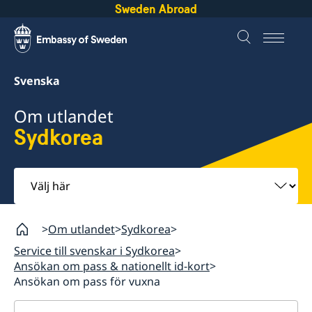
Sweden Abroad
Svenska
Om utlandet
Sydkorea
Välj
här
Om utlandet
Sydkorea
Service till svenskar i Sydkorea
Ansökan om pass & nationellt id-kort
Ansökan om pass för vuxna