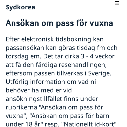
Sydkorea
Rösta i Sydkorea
Ansökan om pass för vuxna
Service till svenskar i Sydkorea
Rösta i Sydkorea
Efter elektronisk tidsbokning kan
Öppettider för förtidsröstning
Anmäl din utlandsvistelse
passansökan kan göras tisdag fm och
Online-tidsbokning för att besöka den konsulära
avdelningen
torsdag em. Det tar cirka 3 - 4 veckor
Ansökan om pass & nationellt id-kort
att få den färdiga resehandlingen,
Ansökan om pass för vuxna
eftersom passen tillverkas i Sverige.
Ansökan om pass för barn under 18 år
Utförlig information om vad ni
Förlust av pass/Provisoriskt pass
behöver ha med er vid
Nationellt id-kort
Namnändring
ansökningstillfället finns under
Avgifter -26
rubrikerna "Ansökan om pass för
Registrera nyfödd utomlands
vuxna", "Ansökan om pass för barn
Samordningsnummer
Gifta sig i Korea
under 18 år" resp. "Nationellt id-kort" i
Olika status för samordningsnummer