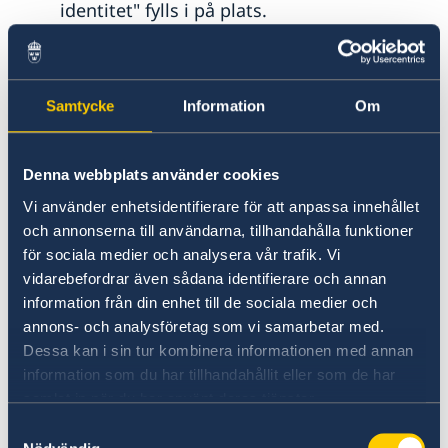
identitet" fylls i på plats.
Om du aldrig haft ett pass ska dokument
från Skatteverket där person- eller
samordningsnummer framgår tas med.
Samtycke
Information
Om
Blanketten
Uppgift för utredning av svenskt
medborgarskap
Denna webbplats använder cookies
-
ladda ner, fyll i, skriv ut och ta med till
Vi använder enhetsidentifierare för att anpassa innehållet
ambassaden. Alla svenska medborgare
och annonserna till användarna, tillhandahålla funktioner
måste fylla i blanketten.
för sociala medier och analysera vår trafik. Vi
vidarebefordrar även sådana identifierare och annan
Om passet är stulet/förkommet ska en
information från din enhet till de sociala medier och
polisanmälan göras och polisrapport
annons- och analysföretag som vi samarbetar med.
lämnas in. Det stulna/förkomna passet
Dessa kan i sin tur kombinera informationen med annan
spärras av passmyndigheten.
information som du har tillhandahållit eller som de har
Om du också har ett annat
samlat in när du har använt deras tjänster.
medborgarskap ska intyg om detta
Samtyckesval