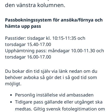
Vigsel inför koreansk myndighet
Hjälp kring medborgarskap
den vänstra kolumnen.
Vigsel på ambassaden
Svenskt medborgarskap/Swedish Citizenship
Juridiska ombud i Sydkorea
Svenskt medborgarskap - regler
Konsulär jour
Passbokningssystem för ansöka/förnya och
Legaliseringar
hämta upp pass
Körkort
Behålla svenskt medborgarskap
Passtider: tisdagar kl. 10:15-11:35 och
Om olyckan är framme – vad kan du få hjälp med?
torsdagar 15.40-17.00
SOS-International, Euro-Center & Falck Global
Assistance
Upphämtning pass: måndagar 10.00-11.30 och
torsdagar 16.00-17.00
Reseinformation
Behöver jag visum?
Ambassadens reseinformation
Du bokar din tid själv via länk nedan om du
SOS-International, Falck Global Assistance,
Aktuella händelser
Råd och rekommendationer vid ev. krissituation
behöver avboka så gör det i så god tid som
Euro-Center & Gouda
Inresa till Sydkorea från Sverige
möjligt.
Giltighetstid pass för inträde i Sydkorea
Service för svenska företag
Resa in i Sydkorea på svenskt provisoriskt pass
Handel med utlandet/Sydkorea
Personlig inställelse vid ambassaden
Information och kontakter i Sydkorea
Svenska företag i utlandet/Korea
Inresa till Sverige från Sydkorea
Tidigare pass gällande eller utgånget ska
Anmäla handelshinder
Information och kontakter i Sverige
medtas. Giltig svensk fotolegitimation om
Allmänna säkerhetsläget