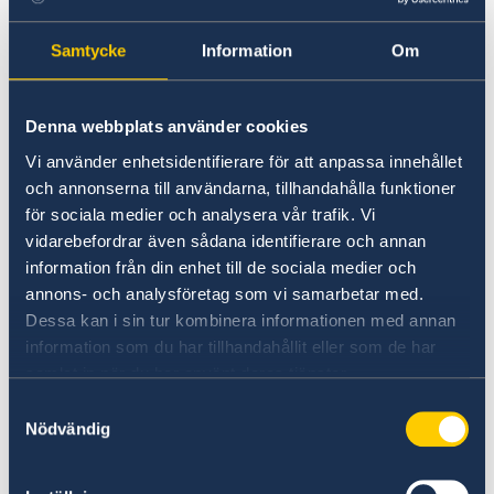
knappt 3 miljarder kronor. Större delen utgörs
av verkstadsprodukter, livsmedel (framför allt
Samtycke
Information
Om
frukt, grönsaker och vin) och olika halvfabrikat.
Denna webbplats använder cookies
Antalet svenska företag med verksamhet i
Vi använder enhetsidentifierare för att anpassa innehållet
Sydafrika har ökat kontinuerligt sedan
och annonserna till användarna, tillhandahålla funktioner
sanktionerna lyftes och uppgår i dag till ett
för sociala medier och analysera vår trafik. Vi
100-tal, mer än dubbelt så många som 1997.
vidarebefordrar även sådana identifierare och annan
Stora multinationella företag som ABB, Atlas
information från din enhet till de sociala medier och
Copco, Electrolux, Ericsson, Volvo, Scania,
annons- och analysföretag som vi samarbetar med.
Svedala, Tetra Pak och Sandvik är etablerade i
Dessa kan i sin tur kombinera informationen med annan
Sydafrika.
information som du har tillhandahållit eller som de har
samlat in när du har använt deras tjänster.
Turistströmmen från Sverige till Sydafrika har
Samtyckesval
ökat märkbart de senaste åren. Ungefär 45 000
Nödvändig
svenska turister besöker årligen Sydafrika.