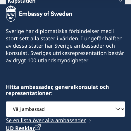
Kapstaden
Telefon
+27 21 300 9254
Sverige har diplomatiska förbindelser med i
epost
stort sett alla stater i världen. I ungefär hälften
av dessa stater har Sverige ambassader och
sweden@csct.se
konsulat. Sveriges utrikesrepresentation består
Innovation City Cape Town
av drygt 100 utlandsmyndigheter.
Darter Road
Gardens
Cape Town 8001
Hitta ambassader, generalkonsulat och
representationer:
Telefontider: 09h00 - 10h00 tisdag till fredag
Välj
Bokade mötestider: 10h00 - 12h00 och 13h00 -
ambassad
15h00 tisdag och torsdag
Se en lista över alla ambassader
UD Resklar
Hemsida : www.csct.se