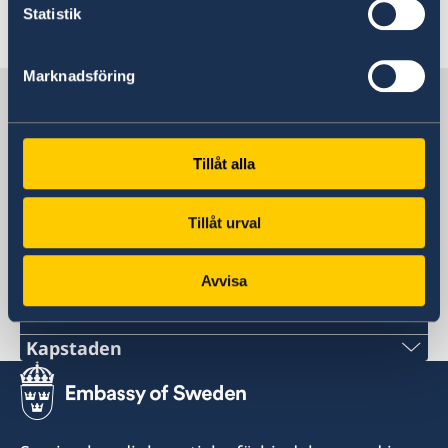
Statistik
Läs mer
Marknadsföring
Sverige i Sydafrika
Tillåt alla
Sveriges ambassad
Tillåt urval
Sydafrika, Pretoria
Avvisa
Svenska konsulat
Kapstaden
Telefon
+27 21 300 9254