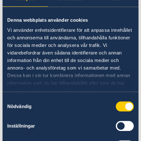
Utvecklingssamarbete
Ambassadens reseinformation
Beställa stämplat personbevis
.
Aktuella händelser
Openaid
Service för svenska företag
Allmänna säkerhetsläget
Programöversikt Sydafrika
Denna webbplats använder cookies
Business Sweden
Om du t.ex. behöver personbeviset för att resa
Terrorism
Anmäla handelshinder
med barn väljer du Utdrag om
Vi använder enhetsidentifierare för att anpassa innehållet
Planerade strömavbrott/Loadshedding
Handel med Sydafrika
folkbokföringsuppgifter – 120 med alla
och annonserna till användarna, tillhandahålla funktioner
Naturförhållanden och katastrofer
för sociala medier och analysera vår trafik. Vi
In- och utresebestämmelser
relationer på engelska.
Hälso- och sjukvård
vidarebefordrar även sådana identifierare och annan
Lokala lagar och sedvänjor
information från din enhet till de sociala medier och
Du kan också nå Skatteverket per telefon 0771-
Kriminalitet och personlig säkerhet
annons- och analysföretag som vi samarbetar med.
567 567 eller +46 8 564 851 60.
Trafiksäkerhet
Dessa kan i sin tur kombinera informationen med annan
Försäkringsskydd
information som du har tillhandahållit eller som de har
Om Sydafrika
samlat in när du har använt deras tjänster.
Avgifter
Livsmedel och shopping
Samtyckesval
Sexuella övergrepp
Nödvändig
Här finns grundläggande information som
gäller för alla länder. I vissa länder gäller
Inställningar
dessutom ytterligare villkor. Kontakta ansvarig
ambassad för mer information.