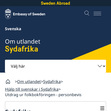
Sweden Abroad
Svenska
Om utlandet
Sydafrika
Välj
här
Om utlandet
Sydafrika
Hjälp till svenskar i Sydafrika
Utdrag ur folkbokföringen - personbevis