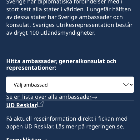
Sverige har diplomatiska förbindelser med i
epost
stort sett alla stater i världen. I ungefär hälften
av dessa stater har Sverige ambassader och
sweden@csct.se
konsulat. Sveriges utrikesrepresentation består
Innovation City Cape Town
av drygt 100 utlandsmyndigheter.
Darter Road
Gardens
Cape Town 8001
Hitta ambassader, generalkonsulat och
representationer:
Telefontider: 09h00 - 10h00 tisdag till fredag
Välj
Bokade mötestider: 10h00 - 12h00 och 13h00 -
ambassad
15h00 tisdag och torsdag
Se en lista över alla ambassader
UD Resklar
Hemsida : www.csct.se
Få aktuell reseinformation direkt i fickan med
Honorärkonsul
appen UD Resklar. Läs mer på regeringen.se.
Carl Fredrik Sammeli
Svensklistan