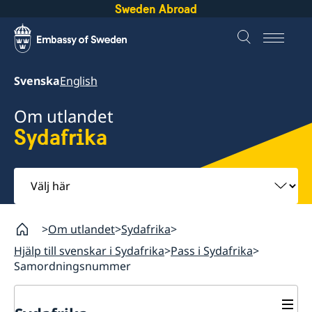
Sweden Abroad
Svenska
English
Om utlandet
Sydafrika
Välj
här
Om utlandet
Sydafrika
Hjälp till svenskar i Sydafrika
Pass i Sydafrika
Samordningsnummer