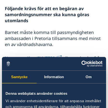
Försäkringsskydd
Om Sydafrika
Följande krävs för att en begäran av
Livsmedel och shopping
samordningsnummer ska kunna göras
Sexuella övergrepp
utomlands
Barnet måste komma till passmyndigheten
ambassaden i Pretoria tillsammans med minst
en av vårdnadshavarna.
Namnanmälan (SKV7750 )
eller ett beslut från
Skatteverket angående anmälan om namn.
Blanketten signeras i original med
kulspetspenna av båda vårdnadshavare, och
Samtycke
Information
Om
barn över 12 år. (Vi godkänner inte digital
underskrift).
Denna webbplats använder cookies
Vi använder enhetsidentifierare för att anpassa innehållet
Uppgift för utredning av svenskt
och annonserna till användarna, tillhandahålla funktioner
medborgarskap
fylls i av den svenska