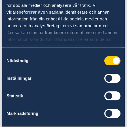
för sociala medier och analysera vår trafik. Vi
föräldern (ej barnet)
vidarebefordrar även sådana identifierare och annan
information från din enhet till de sociala medier och
Uppgift för utredning av svenskt
annons- och analysföretag som vi samarbetar med.
medborgarskap sv.pdf
Dessa kan i sin tur kombinera informationen med annan
information som du har tillhandahållit eller som de har
Födelsebevis i original ska uppvisas.
samlat in när du har använt deras tjänster.
Födelsebeviset ska vara utfärdat av en behörig
Samtyckesval
myndighet i födelselandet och innehålla
Nödvändig
uppgifter om barnets namn, födelsedatum,
födelseort och föräldrar med en apostile från
Inställningar
DIRCO legaliserings sektionen.
Statistik
Vänligen notera att det förekommer förfalskningar
av apostile, vi rekommenderar att ej använda
externa aktörer utan enbart skaffa apostile genom
Marknadsföring
Dirco.