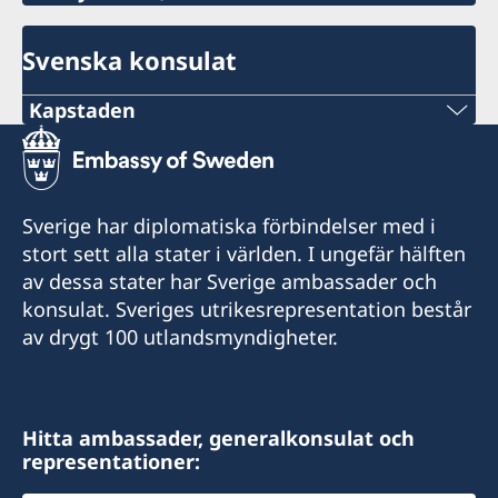
Svenska konsulat
Kapstaden
Telefon
+27 21 300 9254
Sverige har diplomatiska förbindelser med i
epost
stort sett alla stater i världen. I ungefär hälften
av dessa stater har Sverige ambassader och
sweden@csct.se
konsulat. Sveriges utrikesrepresentation består
Innovation City Cape Town
av drygt 100 utlandsmyndigheter.
Darter Road
Gardens
Cape Town 8001
Hitta ambassader, generalkonsulat och
representationer:
Telefontider: 09h00 - 10h00 tisdag till fredag