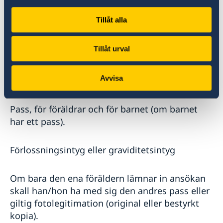
Föräldrarnas vigselbevis, om de var gifta när
Tillåt alla
barnet föddes.
Tillåt urval
Bekräftelse eller domstolsbeslut om
föräldraskap (om ni föräldrar inte är gifta med
Avvisa
varandra när barnet föds).
Pass, för föräldrar och för barnet (om barnet
har ett pass).
Förlossningsintyg eller graviditetsintyg
Om bara den ena föräldern lämnar in ansökan
skall han/hon ha med sig den andres pass eller
giltig fotolegitimation (original eller bestyrkt
kopia).