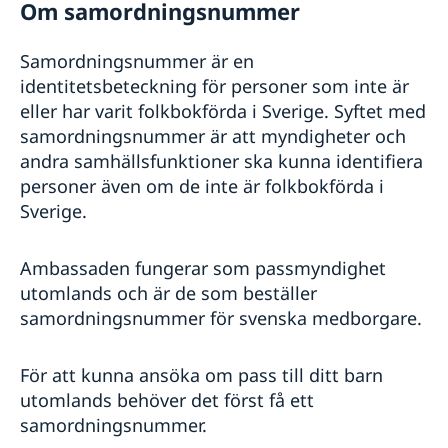
Ansökan om äktenskapcertifikat på ambassaden
Om samordningsnummer
Körkort
Om svenskt medborgarskap
Vigsel i Sydafrika
Intyg körkort
Avgifter
Förnyelse av körkort
Samordningsnummer är en
Utdrag ur folkbokföringen - personbevis
Internationellt körkort
Utdrag ur belastningsregistret
identitetsbeteckning för personer som inte är
Översättare
eller har varit folkbokförda i Sverige. Syftet med
samordningsnummer är att myndigheter och
Arbeta & bo i Sydafrika
andra samhällsfunktioner ska kunna identifiera
Svenskundervisningen
Reseinformation
personer även om de inte är folkbokförda i
Utvecklingssamarbete
Ambassadens reseinformation
Sverige.
Aktuella händelser
Openaid
Service för svenska företag
Allmänna säkerhetsläget
Programöversikt Sydafrika
Ambassaden fungerar som passmyndighet
Business Sweden
Terrorism
utomlands och är de som beställer
Anmäla handelshinder
Planerade strömavbrott/Loadshedding
Handel med Sydafrika
samordningsnummer för svenska medborgare.
Naturförhållanden och katastrofer
In- och utresebestämmelser
Hälso- och sjukvård
För att kunna ansöka om pass till ditt barn
Lokala lagar och sedvänjor
utomlands behöver det först få ett
Kriminalitet och personlig säkerhet
samordningsnummer.
Trafiksäkerhet