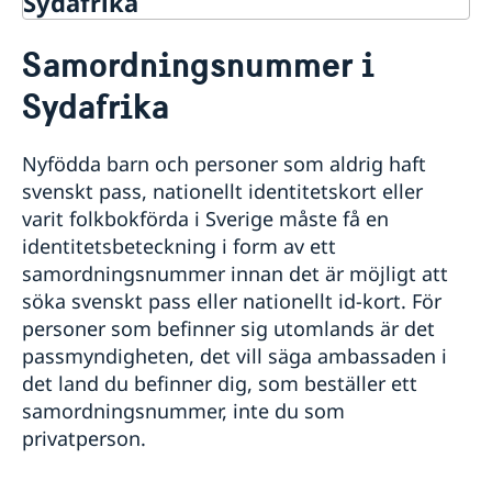
Sydafrika
Rösta i Sydafrika
Samordningsnummer i
Hjälp till svenskar i Sydafrika
Sydafrika
Rösta i Sydafrika
Akut hjälp
Förberedelser inför utlandsresa
Nyfödda barn och personer som aldrig haft
Pass i Sydafrika
Det här kan vi hjälpa dig med
svenskt pass, nationellt identitetskort eller
Allmän information om pass
Det här gör vi inte
varit folkbokförda i Sverige måste få en
Förnyelse av pass för vuxna
Vem kan få hjälp?
identitetsbeteckning i form av ett
Ansökan om pass & nationellt id-kort
Larmcentraler
Ansökan om pass för barn under 18 år
samordningsnummer innan det är möjligt att
Dödsfall
Provisoriskt pass
söka svenskt pass eller nationellt id-kort. För
Ekonomiskt nödställd
Extra pass
personer som befinner sig utomlands är det
Samordningsnummer
passmyndigheten, det vill säga ambassaden i
Nationellt id-kort
det land du befinner dig, som beställer ett
Namnändring
samordningsnummer, inte du som
Hjälp kring medborgarskap
privatperson.
Registrera nyfödd utomlands
Gifta sig utomlands
Dubbelt medborgarskap