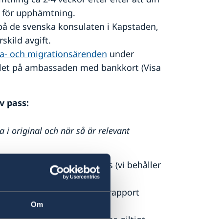
s för upphämtning.
å de svenska konsulaten i Kapstaden,
kild avgift.
ära- och migrationsärenden
under
fället på ambassaden med bankkort (Visa
v pass:
 i original och när så är relevant
 giltigt eller ej ska medtas (vi behåller
isanmälan göras och polisrapport
Om