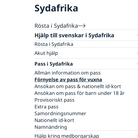
Sydafrika
Rösta i Sydafrika
Hjälp till svenskar i Sydafrika
Rösta i Sydafrika
Akut hjälp
Förberedelser inför utlandsresa
Pass i Sydafrika
Det här kan vi hjälpa dig med
Allmän information om pass
Det här gör vi inte
Förnyelse av pass för vuxna
Vem kan få hjälp?
Ansökan om pass & nationellt id-kort
Larmcentraler
Ansökan om pass för barn under 18 år
Dödsfall
Provisoriskt pass
Ekonomiskt nödställd
Extra pass
Samordningsnummer
Nationellt id-kort
Namnändring
Hjälp kring medborgarskap