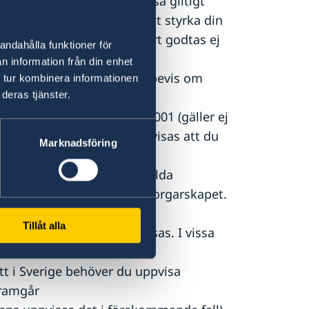
ltiga pass måste du uppvisa giltigt
tydlig namnteckning för att styrka din
n samt sydafrikanskt körkort godtas ej
andahålla funktioner för
n information från din enhet
tillstånd) i Sydafrika eller bevis om
 tur kombinera informationen
deras tjänster.
.
borgarskap före 1:e juli 2001 (gäller ej
från Migrationsverket uppvisas att du
Marknadsföring
h under 22 år finns särskilda
tid och det svenska medborgarskapet.
sverkets webbplats
Tillåt alla
ka intyg om detta uppvisas. I vissa
tt i Sverige behöver du uppvisa
framgår