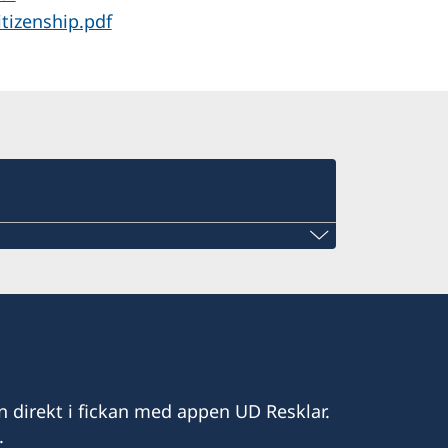
tizenship.pdf
n direkt i fickan med appen UD Resklar.
.
wn