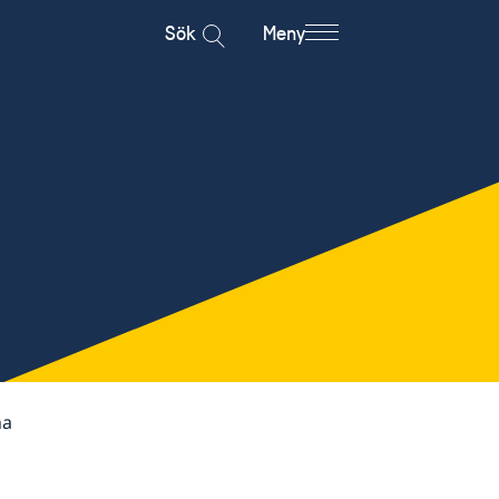
Sök
Meny
na