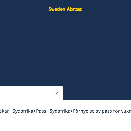
Sweden Abroad
nskar i Sydafrika
Pass i Sydafrika
Förnyelse av pass för vux