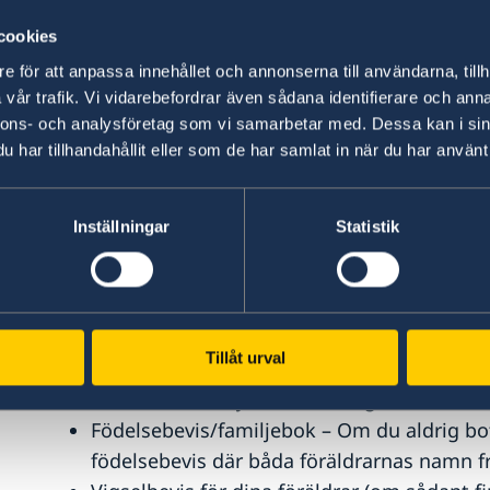
Om du inte kan uppvisa tidigare svenska gi
annat/sydafrikanskt pass eller Nat-ID med 
cookies
identitet. Den äldre, gröna identitetsboke
e för att anpassa innehållet och annonserna till användarna, tillh
som giltig identifikation.
vår trafik. Vi vidarebefordrar även sådana identifierare och anna
Relevant tillstånd (inresevisering/uppehålls
nnons- och analysföretag som vi samarbetar med. Dessa kan i sin
har tillhandahållit eller som de har samlat in när du har använt 
Sydafrikanskt (eller annat) medborgarskap
Om du erhållit ett annat /Sydafrikanskt med
sk automatisk naturalisering) måste bevis 
Inställningar
Statistik
återfått ditt svenska medborgarskap.
För passökanden som är född utomlands oc
bestämmelser angående passets giltighets
Ytterligare information finns på Migration
Tillåt urval
Om du också har ett annat medborgarskap s
fall kan även följande handlingar behövas:
Födelsebevis/familjebok – Om du aldrig bo
födelsebevis där båda föräldrarnas namn 