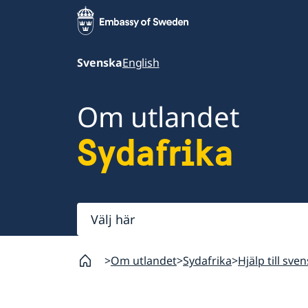
Svenska
English
Om utlandet
Sydafrika
Välj
här
Om utlandet
Sydafrika
Hjälp till sve