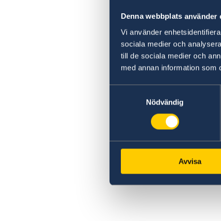
Kriminalitet och personlig säkerhet
Denna webbplats använder 
Trafiksäkerhet
Försäkringsskydd
Vi använder enhetsidentifierar
Om Sydafrika
sociala medier och analysera 
Livsmedel och shopping
till de sociala medier och a
Sexuella övergrepp
med annan information som du 
Samtyckesval
Nödvändig
Avvisa