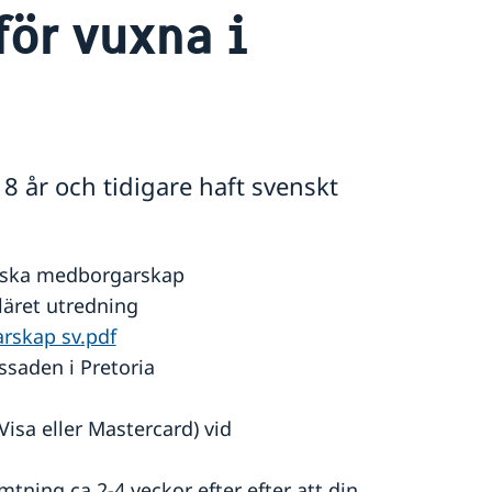
för vuxna i
18 år och tidigare haft svenskt
enska medborgarskap
läret utredning
rskap sv.pdf
saden i Pretoria
isa eller Mastercard) vid
tning ca 2-4 veckor efter efter att din