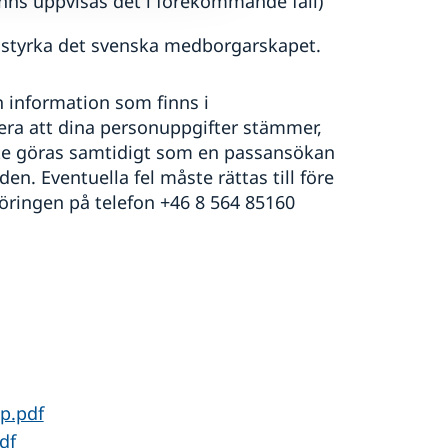
inns uppvisas det i förekommande fall)
t styrka det svenska medborgarskapet.
 information som finns i
llera att dina personuppgifter stämmer,
nte göras samtidigt som en passansökan
n. Eventuella fel måste rättas till före
öringen på telefon +46 8 564 85160
p.pdf
df