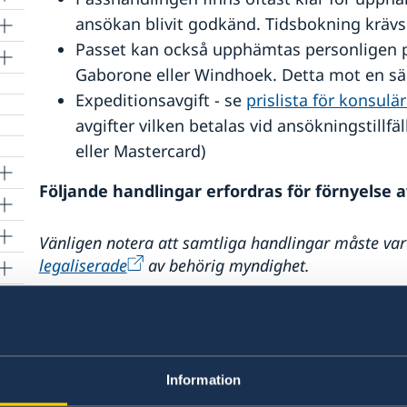
ansökan blivit godkänd. Tidsbokning kräv
Passet kan också upphämtas personligen p
Gaborone eller Windhoek. Detta mot en särs
Expeditionsavgift - se
prislista för konsul
avgifter vilken betalas vid ansökningstill
eller Mastercard)
Följande handlingar erfordras för förnyelse a
Vänligen notera att samtliga handlingar måste vara
legaliserade
av behörig myndighet.
Tidigare pass, oavsett om det fortfarande är
inte passet under handläggningstiden).
Om passet är stulet/förkommet ska en pol
lämnas in.
Information