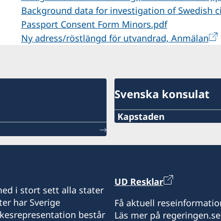
Background data for investigation of Swedish ci
Passport Consent Form Minors.pdf
Ny adress/röstlängd för utvandrad, Anmälan
Svenska konsulat
Kapstaden
Telefon
+27 21 300 9254
epost
UD Resklar
d i stort sett alla stater
sweden@csct.se
ter har Sverige
Få aktuell reseinformatio
ikesrepresentation består
Läs mer på regeringen.se
Innovation City Cape To