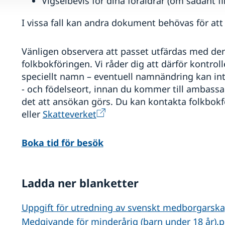
Vigselbevis för dina föräldrar (om sådant f
I vissa fall kan andra dokument behövas för at
Vänligen observera att passet utfärdas med den
folkbokföringen. Vi råder dig att därför kontro
speciellt namn – eventuell namnändring kan i
- och födelseort, innan du kommer till ambassade
det att ansökan görs. Du kan kontakta folkbokf
eller
Skatteverket
Boka tid för besök
Ladda ner blanketter
Uppgift för utredning av svenskt medborgarska
Medgivande för minderårig (barn under 18 år).p