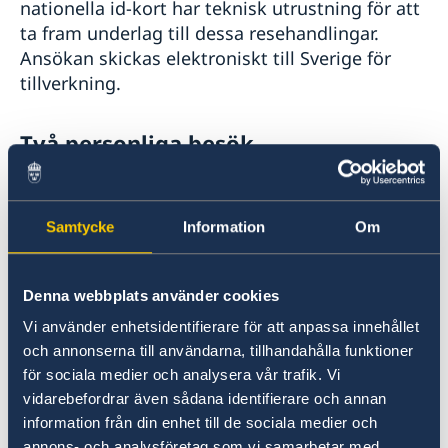
nationella id-kort har teknisk utrustning för att
ta fram underlag till dessa resehandlingar.
Ansökan skickas elektroniskt till Sverige för
tillverkning.
Två personliga besök
Den som ansöker om ett nytt pass eller
nationellt id-kort måste göra två personliga
Samtycke
Information
Om
besök på passmyndigheten först för att lämna
in ansökan och sedan för att hämta det färdiga
passet/id-kortet.
Denna webbplats använder cookies
Vi använder enhetsidentifierare för att anpassa innehållet
Olika alternativ för svenskar i
och annonserna till användarna, tillhandahålla funktioner
för sociala medier och analysera vår trafik. Vi
utlandet
vidarebefordrar även sådana identifierare och annan
information från din enhet till de sociala medier och
En svensk medborgare bosatt i utlandet kan
annons- och analysföretag som vi samarbetar med.