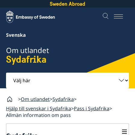
Sweden Abroad
Svenska
Om utlandet
Sydafrika
Välj
här
Om utlandet
Sydafrika
Hjälp till svenskar i Sydafrika
Pass i Sydafrika
Allmän information om pass