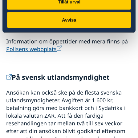
passkontor i Sverige där du avser ansöka om
Tillåt urval
pass för att få besked om vilka dokument som
krävs för att styrka identitet och svenskt
Avvisa
medborgarskap.
Information om öppettider med mera finns på
Polisens webbplats
På svensk utlandsmyndighet
Ansökan kan också ske på de flesta svenska
utlandsmyndigheter. Avgiften är 1 600 kr,
betalning görs med bankkort och i Sydafrika i
lokala valutan ZAR. Att få den färdiga
resehandlingen tar mellan två till sex veckor
efter att din ansökan blivit godkänd eftersom