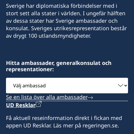
Sverige har diplomatiska förbindelser med i
epost
stort sett alla stater i världen. I ungefär hälften
av dessa stater har Sverige ambassader och
sweden@csct.se
konsulat. Sveriges utrikesrepresentation består
Innovation City Cape Town
av drygt 100 utlandsmyndigheter.
Darter Road
Gardens
Cape Town 8001
Hitta ambassader, generalkonsulat och
representationer:
Telefontider: 09h00 - 10h00 tisdag till fredag
Välj
Bokade mötestider: 10h00 - 12h00 och 13h00 -
ambassad
15h00 tisdag och torsdag
Se en lista över alla ambassader
UD Resklar
Hemsida : www.csct.se
Få aktuell reseinformation direkt i fickan med
Honorärkonsul
appen UD Resklar. Läs mer på regeringen.se.