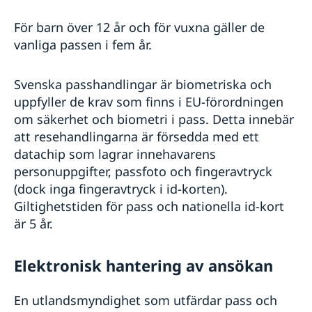
Försäkringsskydd
Om Sydafrika
För barn över 12 år och för vuxna gäller de
Livsmedel och shopping
vanliga passen i fem år.
Sexuella övergrepp
Svenska passhandlingar är biometriska och
uppfyller de krav som finns i EU-förordningen
om säkerhet och biometri i pass. Detta innebär
att resehandlingarna är försedda med ett
datachip som lagrar innehavarens
personuppgifter, passfoto och fingeravtryck
(dock inga fingeravtryck i id-korten).
Giltighetstiden för pass och nationella id-kort
är 5 år.
Elektronisk hantering av ansökan
En utlandsmyndighet som utfärdar pass och