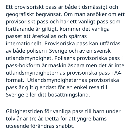
Ansökan om äktenskapcertifikat på ambassaden
Körkort
Om svenskt medborgarskap
Ett provisoriskt pass är både tidsmässigt och
Vigsel i Sydafrika
Intyg körkort
Avgifter
geografiskt begränsat. Om man ansöker om ett
Förnyelse av körkort
Utdrag ur folkbokföringen - personbevis
provisoriskt pass och har ett vanligt pass som
Internationellt körkort
Utdrag ur belastningsregistret
fortfarande är giltigt, kommer det vanliga
Översättare
passet att återkallas och spärras
Arbeta & bo i Sydafrika
internationellt. Provisoriska pass kan utfärdas
Svenskundervisningen
Reseinformation
av både polisen i Sverige och av en svensk
utlandsmyndighet. Polisens provisoriska pass i
Utvecklingssamarbete
Ambassadens reseinformation
pass-bokform är maskinläsbara men det är inte
Aktuella händelser
Openaid
Service för svenska företag
utlandsmyndigheternas provisoriska pass i A4-
Allmänna säkerhetsläget
Programöversikt Sydafrika
Business Sweden
format. Utlandsmyndigheternas provisoriska
Terrorism
Anmäla handelshinder
pass är giltig endast för en enkel resa till
Planerade strömavbrott/Loadshedding
Handel med Sydafrika
Sverige eller ditt bosättningsland.
Naturförhållanden och katastrofer
In- och utresebestämmelser
Hälso- och sjukvård
Giltighetstiden för vanliga pass till barn under
Lokala lagar och sedvänjor
tolv år är tre år. Detta för att yngre barns
Kriminalitet och personlig säkerhet
utseende förändras snabbt.
Trafiksäkerhet