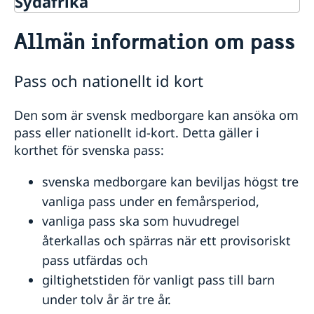
Sydafrika
Rösta i Sydafrika
Allmän information om pass
Hjälp till svenskar i Sydafrika
Rösta i Sydafrika
Pass och nationellt id kort
Akut hjälp
Förberedelser inför utlandsresa
Pass i Sydafrika
Den som är svensk medborgare kan ansöka om
Det här kan vi hjälpa dig med
Allmän information om pass
pass eller nationellt id-kort. Detta gäller i
Det här gör vi inte
Förnyelse av pass för vuxna
korthet för svenska pass:
Vem kan få hjälp?
Ansökan om pass & nationellt id-kort
Larmcentraler
Ansökan om pass för barn under 18 år
Dödsfall
svenska medborgare kan beviljas högst tre
Provisoriskt pass
Ekonomiskt nödställd
vanliga pass under en femårsperiod,
Extra pass
vanliga pass ska som huvudregel
Samordningsnummer
Nationellt id-kort
återkallas och spärras när ett provisoriskt
Namnändring
pass utfärdas och
Hjälp kring medborgarskap
giltighetstiden för vanligt pass till barn
Registrera nyfödd utomlands
Gifta sig utomlands
under tolv år är tre år.
Dubbelt medborgarskap