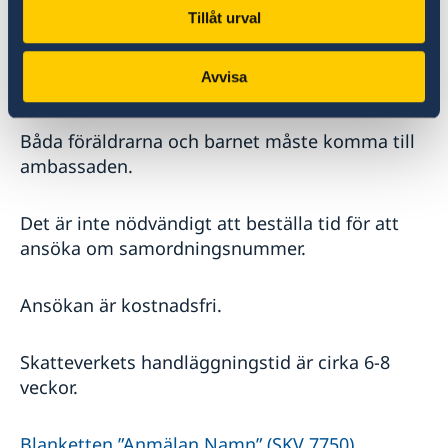
skriven i Sverige men föder barn
Tillåt urval
utomlands skall även ett
havandeskapsbevis (läkare/motsv. skall
Avvisa
intyga att modern burit barnet) lämnas in.
Båda föräldrarna och barnet måste komma till
ambassaden.
Det är inte nödvändigt att beställa tid för att
ansöka om samordningsnummer.
Ansökan är kostnadsfri.
Skatteverkets handläggningstid är cirka 6-8
veckor.
Blanketten ”Anmälan Namn” (SKV 7750)