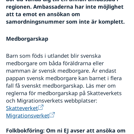
Allmänna säkerhetsläget
regionen. Ambassaderna har inte möjlighet
Terrorism
att ta emot en ansökan om
Naturförhållanden och katastrofer
samordningsnummer som inte är komplett.
In- och utresebestämmelser
Hälso- och sjukvård
Lokala lagar och sedvänjor
Medborgarskap
Kriminalitet och personlig säkerhet
Trafiksäkerhet
Barn som föds i utlandet blir svenska
medborgare om båda föräldrarna eller
mamman är svensk medborgare. Är endast
pappan svensk medborgare kan barnet i flera
fall få svenskt medborgarskap. Läs mer om
reglerna för medborgarskap på Skatteverkets
och Migrationsverkets webbplatser:
Skatteverket
Migrationsverket
Folkbokföring: Om ni EJ avser att ansöka om