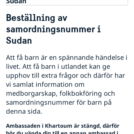
Sudan
Rösta i Sudan
Beställning av
Hjälp till svenskar i Sudan
samordningsnummer i
Rösta i Sudan
Pass utomlands
Sudan
Förlust av pass
Förnyelse av pass för vuxna
Att få barn är en spännande händelse i
Ansökan om pass för barn under 18 år
Provisoriskt pass
livet. Att få barn i utlandet kan ge
Nationellt id-kort
upphov till extra frågor och därför har
Samordningsnummer
vi samlat information om
Förnyelse av pass för barn under 18 år
medborgarskap, folkbokföring och
Hjälp kring medborgarskap
samordningsnummer för barn på
Dubbelt medborgarskap
Akut hjälp
Om svenskt medborgarskap
denna sida.
Larmcentraler
Reseinformation
Juridisk hjälp i utlandet
Utvecklingssamarbete
Ambassaden reseinformation
Dödsfall
Ambassaden i Khartoum är stängd, därför
Om du blir sjuk eller råkar ut för en olycka
Aktuella händelser
bör du vända dig till en annan ambassad i