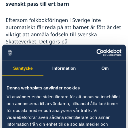
svenskt pass till ert barn
Eftersom folkbokföringen i Sverige inte
automatiskt får reda på att barnet är fött är det
viktigt att anmäla födseln till svenska
Skatteverket. Det görs på
blanketten ”Anmälan Namn” (SKV 7750)
. Skicka
blanketten direkt till Skatteverket tillsammans
med ett födelsebevis och kopior på
Samtycke
Information
Om
föräldrarnas pass.
Samordningsnummer/Personnummer: Om
Denna webbplats använder cookies
ni avser att söka svenskt pass till ert barn
Vi använder enhetsidentifierare för att anpassa innehållet
och annonserna till användarna, tillhandahålla funktioner
Samordningsnummer utställs istället för
för sociala medier och analysera vår trafik. Vi
personnummer för svenska medborgare som
vidarebefordrar även sådana identifierare och annan
varken är eller har varit folkbokförda i Sverige.
information från din enhet till de sociala medier och