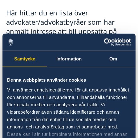
Rösta på Sri Lanka
Här hittar du en lista över
Advokatlista
Pass i Sri Lanka
advokater/advokatbyråer som har
Reseinformation
anmält intresse att bli uppsatta på
Ambassaden reseinformation
ambassadens upprättad advokatlista
Aktuella händelser
för Sri Lanka.
Allmänna säkerhetsläget
Samtycke
Information
Om
Terrorism
Ambassaden lämnar ut denna lista utan
Naturförhållanden och katastrofer
rekommendation och påtar sig inte något som
In- och utresebestämmelser
helst ansvar för val av advokat och inte heller
Denna webbplats använder cookies
Hälso- och sjukvård
för de råd eller anvisningar ombudet lämnar.
Lokala lagar och sedvänjor
Vi använder enhetsidentifierare för att anpassa innehållet
Kriminalitet och personlig säkerhet
Du måste själv betala ombudets arvode.
och annonserna till användarna, tillhandahålla funktioner
Trafiksäkerhet
för sociala medier och analysera vår trafik. Vi
Ladda ner advokatlistan här.
vidarebefordrar även sådana identifierare och annan
information från din enhet till de sociala medier och
annons- och analysföretag som vi samarbetar med.
Senast uppdaterad 01 mars 2024, 10.12
Dessa kan i sin tur kombinera informationen med annan