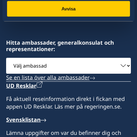
colombo@consulateofsweden.in
konsulat. Sveriges utrikesrepresentation består
Avvisa
Sveriges honorärkonsulat i Colombo
av drygt 100 utlandsmyndigheter.
Level 6, Parkway Building
48 Park Street Colombo -2
Hitta ambassader, generalkonsulat och
Sri Lanka
representationer:
Öppetider:
Välj
måndag-fredag 10:00-13:00
ambassad
Se en lista över alla ambassader
Honorärkonsul
UD Resklar
Sanjay Kulatunga
Få aktuell reseinformation direkt i fickan med
appen UD Resklar. Läs mer på regeringen.se.
Assistent
Svensklistan
Pavithra Pathmanathan Govindasamy
Lämna uppgifter om var du befinner dig och