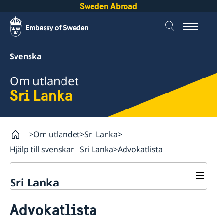
Sweden Abroad
Svenska
Om utlandet
Sri Lanka
Om utlandet
Sri Lanka
Hjälp till svenskar i Sri Lanka
Advokatlista
Sri Lanka
Rösta på Sri Lanka
Advokatlista
Hjälp till svenskar i Sri Lanka