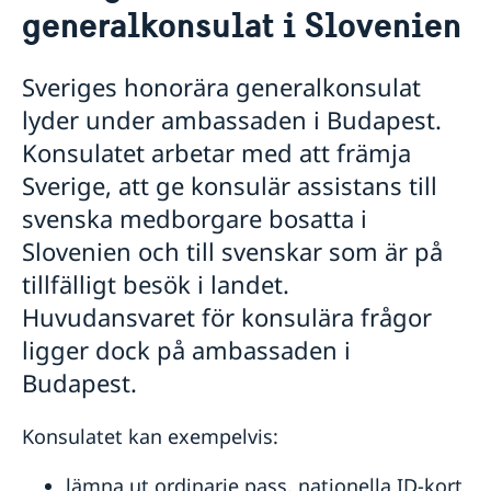
generalkonsulat i Slovenien
Rösta i Slovenien
Reseinformation
Pass och nationellt ID-kort
Service för svenska företag
Ambassadens reseinformation
Boka tid för pass och nationellt ID-kort
Behålla svenskt medborgarskap
Sveriges honorära generalkonsulat
Sveriges honorära generalkonsulat i
Aktuella händelser
Om Slovenien
Pass och nationellt ID-kort för vuxen
Äktenskapscertifikat
Slovenien
lyder under ambassaden i Budapest.
Allmänna säkerhetsläget
Om olyckan är framme
Pass och nationellt ID-kort för minderårig
Samordningsnummer för barn
Terrorism
Konsulatet arbetar med att främja
Provisoriskt pass
Levnadsintyg
Naturförhållanden och katastrofer
Sverige, att ge konsulär assistans till
Körkort
In- och utresebestämmelser
svenska medborgare bosatta i
Hälso- och sjukvård
Kriminalitet och personlig säkerhet
Slovenien och till svenskar som är på
Trafiksäkerhet
tillfälligt besök i landet.
Resa i landet
Huvudansvaret för konsulära frågor
ligger dock på ambassaden i
Budapest.
Konsulatet kan exempelvis:
lämna ut ordinarie pass, nationella ID-kort