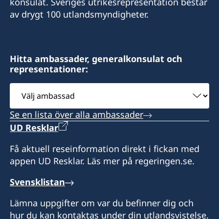
konsulat. Sveriges utrikesrepresentation består
Sveriges honorära generalkonsulat
av drygt 100 utlandsmyndigheter.
Kersnikova 6
1000 Ljubljana
Slovenien
Hitta ambassader, generalkonsulat och
representationer:
Öppettider: tisdag-torsdag 10.00-13.00
Välj
ambassad
Konsulatet har inget bemyndigande att utfärda
Se en lista över alla ambassader
pass
UD Resklar
Honorär generalkonsul
Få aktuell reseinformation direkt i fickan med
appen UD Resklar. Läs mer på regeringen.se.
Slobodan Sibinčič
Svensklistan
Lämna uppgifter om var du befinner dig och
hur du kan kontaktas under din utlandsvistelse.