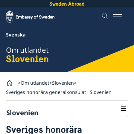
Sweden Abroad
Svenska
Om utlandet
Slovenien
Om utlandet
Slovenien
Sveriges honorära generalkonsulat i Slovenien
Slovenien
Rösta i Slovenien
Sveriges honorära
Hjälp till svenskar i Slovenien