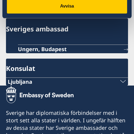
Sverige i Slovenien
Avvisa
Sveriges ambassad
Ungern, Budapest
Konsulat
Ljubljana
Telefonnummer:
+386 1-433 04 70
Sverige har diplomatiska förbindelser med i
E-post:
stort sett alla stater i världen. I ungefär hälften
av dessa stater har Sverige ambassader och
office.ljubljana@swe-consulate.si