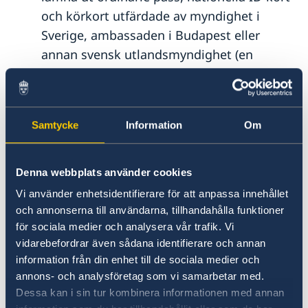
och körkort utfärdade av myndighet i
Sverige, ambassaden i Budapest eller
annan svensk utlandsmyndighet (en
utlämningsavgift tillkommer).
lämna ut blanketter för förnyelse av
körkort för personer som är folkbokförda i
Samtycke
Information
Om
Sverige.
ta emot och vidarebefordra kopior av
originaldokument till ambassaden i
Denna webbplats använder cookies
Budapest gällande ansökan om
Vi använder enhetsidentifierare för att anpassa innehållet
äktenskapscertifikat.
och annonserna till användarna, tillhandahålla funktioner
bestyrka levnadsintyg.
för sociala medier och analysera vår trafik. Vi
vidarebefordrar även sådana identifierare och annan
ge råd om hur du kan lösa din situation
information från din enhet till de sociala medier och
om du hamnar i en nödsituation
annons- och analysföretag som vi samarbetar med.
utomlands.
Dessa kan i sin tur kombinera informationen med annan
begära att få besöka dig i häktet/fängelset