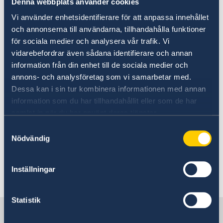
Denna webbplats använder cookies
Kriminalitet och personlig säkerhet
personnummer.
Vi använder enhetsidentifierare för att anpassa innehållet
Trafiksäkerhet
Resa i landet
och annonserna till användarna, tillhandahålla funktioner
Först efter att Skatteverket har fattat beslut om
för sociala medier och analysera vår trafik. Vi
samordningsnummer kan passansökan för
vidarebefordrar även sådana identifierare och annan
barnet göras. Efter beslut om
information från din enhet till de sociala medier och
samordningsnummer bör passansökan göras
annons- och analysföretag som vi samarbetar med.
inom tre månader.
Dessa kan i sin tur kombinera informationen med annan
information som du har tillhandahållit eller som de har
Tänk på att samordningsnummer endast kan
samlat in när du har använt deras tjänster.
erhållas om du planerar att ansöka om svenskt
Samtyckesval
pass till ditt barn. Om du inte vill ansöka om
Nödvändig
pass till barnet kan du i stället själv välja att
skicka in en
Inställningar
namnansökan direkt till Skatteverket
.
Statistik
Sverige i Slovenien