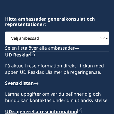
Kersnikova 6
1000 Ljubljana
Slovenien
Hitta ambassader, generalkonsulat och
representationer:
Öppettider: tisdag-torsdag 10.00-13.00
Välj
ambassad
Konsulatet har inget bemyndigande att utfärda
Se en lista över alla ambassader
pass
UD Resklar
Honorär generalkonsul
Få aktuell reseinformation direkt i fickan med
appen UD Resklar. Läs mer på regeringen.se.
Slobodan Sibinčič
Svensklistan
Lämna uppgifter om var du befinner dig och
hur du kan kontaktas under din utlandsvistelse.
UD:s generella reseinformation