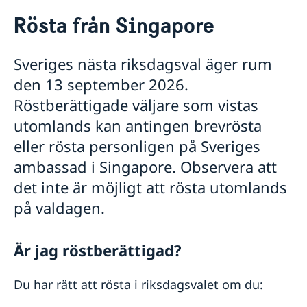
Rösta från Singapore
Rösta från Singapore
Hjälp till svenskar i Singapore
Rösta från Singapore
Sveriges nästa riksdagsval äger rum
Öppettider för förtidsröstning
Pass i Singapore
den 13 september 2026.
Passansökan för vuxna
Svenskt medborgarskap i Singapore
Röstberättigade väljare som vistas
Passansökan för barn under 18 år
Dubbelt medborgarskap
Gifta sig i Singapore
utomlands kan antingen brevrösta
Samordningsnummer
Avgifter i Singapore
Nationellt id-kort
eller rösta personligen på Sveriges
Akuta nödsituationer för svenska medborgare under
Förlust av pass
ambassad i Singapore. Observera att
kvällstid och helger
Provisoriskt pass
Körkort i Singapore
det inte är möjligt att rösta utomlands
Reseinformation
på valdagen.
Ambassadens reseinformation - Singapore
Aktuella händelser
Är jag röstberättigad?
Allmänna säkerhetsläget
Terrorism
Du har rätt att rösta i riksdagsvalet om du:
Naturförhållanden och katastrofer
In- och utresebestämmelser