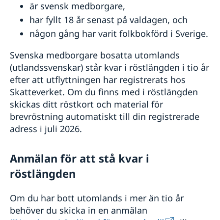
är svensk medborgare,
Hälso- och sjukvård
har fyllt 18 år senast på valdagen, och
Lokala lagar och sedvänjor
Kriminalitet och personlig säkerhet
någon gång har varit folkbokförd i Sverige.
Trafiksäkerhet
Resa i landet
Svenska medborgare bosatta utomlands
(utlandssvenskar) står kvar i röstlängden i tio år
efter att utflyttningen har registrerats hos
Skatteverket. Om du finns med i röstlängden
skickas ditt röstkort och material för
brevröstning automatiskt till din registrerade
adress i juli 2026.
Anmälan för att stå kvar i
röstlängden
Om du har bott utomlands i mer än tio år
behöver du skicka in en anmälan