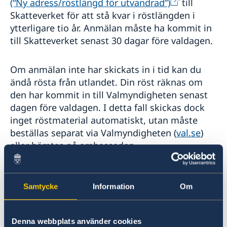
(“Ny adress/röstlängd för utvandrad”)
till
Skatteverket för att stå kvar i röstlängden i
ytterligare tio år. Anmälan måste ha kommit in
till Skatteverket senast 30 dagar före valdagen.
Om anmälan inte har skickats in i tid kan du
ändå rösta från utlandet. Din röst räknas om
den har kommit in till Valmyndigheten senast
dagen före valdagen. I detta fall skickas dock
inget röstmaterial automatiskt, utan måste
beställas separat via Valmyndigheten (
val.se
)
eller hämtas på ambassaden.
Att rösta i ett val räknas i sig som en begäran
om att stå kvar i röstlängden för de kommande
Samtycke
Information
Om
tio åren.
Denna webbplats använder cookies