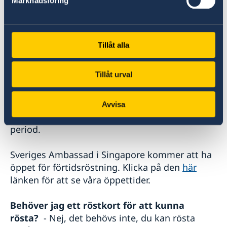
Marknadsföring
brevröst måste komma fram innan
rösträkningen påbörjas, och det
rekommenderas därför starkt att du skickar din
Tillåt alla
röst så tidigt som möjligt efter den 30 juli 2026.
Tillåt urval
Rösta personligen (förtidsröstning)
Förtidsröstning utomlands sker tidigast från
Avvisa
den 20 augusti 2026 och under en begränsad
period.
Sveriges Ambassad i Singapore kommer att ha
öppet för förtidsröstning. Klicka på den
här
länken för att se våra öppettider.
Behöver jag ett röstkort för att kunna
rösta?
- Nej, det behövs inte, du kan rösta