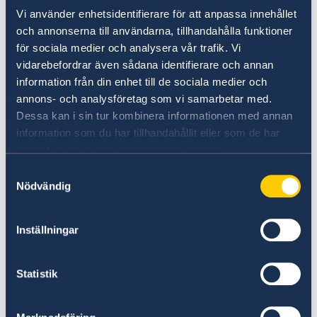
Hur kan jag rösta från utlandet?
Vi använder enhetsidentifierare för att anpassa innehållet
och annonserna till användarna, tillhandahålla funktioner
Om du befinner dig utomlands kan du rösta på
för sociala medier och analysera vår trafik. Vi
något av följande sätt:
vidarebefordrar även sådana identifierare och annan
information från din enhet till de sociala medier och
Brevröstning
annons- och analysföretag som vi samarbetar med.
Dessa kan i sin tur kombinera informationen med annan
För att brevrösta behöver du särskilt material
information som du har tillhandahållit eller som de har
för brevröstning. Om du är registrerad i
samlat in när du har använt deras tjänster.
röstlängden skickas detta till din registrerade
Samtyckesval
adress. Om du inte har fått materialet kan du
Nödvändig
hämta det personligen på ambassaden i
Singapore eller vid ett svenskt
Inställningar
honorärkonsulat, eller beställa det via val.se
från juni 2026.
Statistik
Observera att brevröstning från utlandet är
möjlig från och med den 30 juli 2026. Din