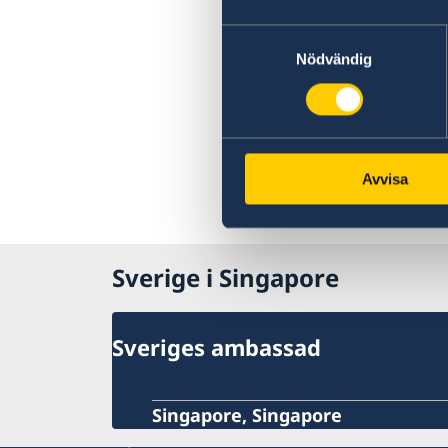
Terrorism
Naturförhållanden och katastrofer
Samtyckesval
In- och utresebestämmelser
Nödvändig
Hälso- och sjukvård
Lokala lagar och sedvänjor
Kriminalitet och personlig säkerhet
Trafiksäkerhet
Resa i landet
Avvisa
Sverige i Singapore
Sveriges ambassad
Singapore, Singapore