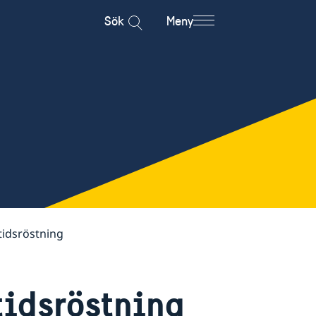
Sök
Meny
tidsröstning
tidsröstning