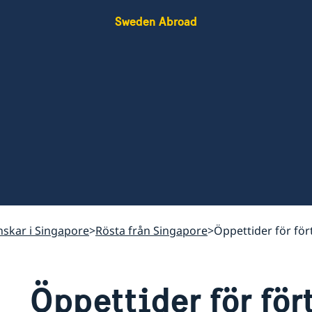
Sweden Abroad
enskar i Singapore
Rösta från Singapore
Öppettider för för
Öppettider för för