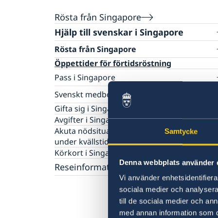
Rösta från Singapore
Hjälp till svenskar i Singapore
Rösta från Singapore
Öppettider för förtidsröstning
Pass i Singapore
Passansökan för vuxna
Svenskt medborgarskap i Singapore
Passansökan för barn under 18 år
Dubbelt medborgarskap
Gifta sig i Singapore
Samordningsnummer
Avgifter i Singapore
Nationellt id-kort
Akuta nödsituationer för svenska medborg
Samtycke
Förlust av pass
under kvällstid och helger
Provisoriskt pass
Körkort i Singapore
Denna webbplats använder 
Reseinformation
Vi använder enhetsidentifierar
Ambassadens reseinformation -
sociala medier och analysera 
Singapore
till de sociala medier och a
Aktuella händelser
Allmänna säkerhetsläget
med annan information som du 