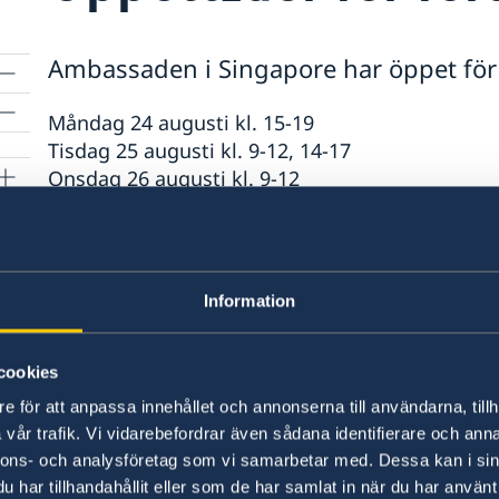
Ambassaden i Singapore har öppet för f
Måndag 24 augusti kl. 15-19
Tisdag 25 augusti kl. 9-12, 14-17
Onsdag 26 augusti kl. 9-12
Torsdag 27 augusti kl. 14-17
Fredag 28 augusiti kl. 9-12, 14-17
Tisdag 1 september kl. 9-12, 14-19
are
Information
Onsdag 2 september kl. 9-12
Torsdag 3 september kl. 14-17
Fredag 4 september kl. 9-12, 14-17
cookies
Lördag 5 september kl. 10-14
e för att anpassa innehållet och annonserna till användarna, tillh
vår trafik. Vi vidarebefordrar även sådana identifierare och anna
Måndag 7 september kl. 9-12
nnons- och analysföretag som vi samarbetar med. Dessa kan i sin
har tillhandahållit eller som de har samlat in när du har använt 