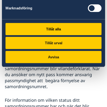
Aktivt
Marknadsföring
Vilandeförklarat
Ett samordningsnummer blir vilandeförklarat
Tillåt alla
vid utgången av det femte kalenderåret om
inte någon anmälan eller ansökan om förnyelse
inkommit till Skatteverket.
Tillåt urval
Om du har ett giltigt pass så gäller det till sista
Avvisa
giltighetsdag även om ett
samordningsnummer blir vilandeförklarat. När
du ansöker om nytt pass kommer ansvarig
passmyndighet att begära förnyelse av
samordningsnumret.
För information om vilken status ditt
samordningsnummer har och när det blir