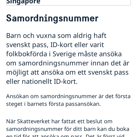
Singapore
Rösta från Singapore
Samordningsnummer
Hjälp till svenskar i Singapore
Rösta från Singapore
Barn och vuxna som aldrig haft
Öppettider för förtidsröstning
Pass i Singapore
svenskt pass, ID-kort eller varit
Passansökan för vuxna
folkbokförda i Sverige måste ansöka
Passansökan för barn under 18 år
om samordningsnummer innan det är
Samordningsnummer
Nationellt id-kort
möjligt att ansöka om ett svenskt pass
Förlust av pass
eller nationellt ID-kort.
Provisoriskt pass
Svenskt medborgarskap i Singapore
Ansökan om samordningsnummer är det första
Dubbelt medborgarskap
Gifta sig i Singapore
steget i barnets första passansökan.
Avgifter i Singapore
Akuta nödsituationer för svenska medborgare under
När Skatteverket har fattat ett beslut om
kvällstid och helger
Körkort i Singapore
samordningsnummer för ditt barn kan du boka
en tid för att ansöka om pass. Det är först vid
Reseinformation