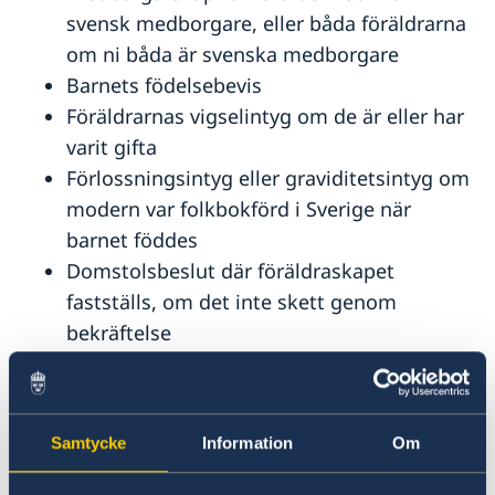
svensk medborgare, eller båda föräldrarna
om ni båda är svenska medborgare
Barnets födelsebevis
Föräldrarnas vigselintyg om de är eller har
varit gifta
Förlossningsintyg eller graviditetsintyg om
modern var folkbokförd i Sverige när
barnet föddes
Domstolsbeslut där föräldraskapet
fastställs, om det inte skett genom
bekräftelse
Alla dokument ska vara i original.
Observera att rekvisition av
Samtycke
Information
Om
samordningsnummer endast får ske om
avsikten är att ansöka om svenskt pass för