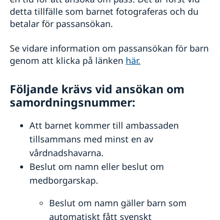
detta tillfälle som barnet fotograferas och du
Ambassadens reseinformation - Singapore
betalar för passansökan.
Aktuella händelser
Allmänna säkerhetsläget
Se vidare information om passansökan för barn
Terrorism
genom att klicka på länken
här.
Naturförhållanden och katastrofer
In- och utresebestämmelser
Hälso- och sjukvård
Följande krävs vid ansökan om
Lokala lagar och sedvänjor
samordningsnummer:
Kriminalitet och personlig säkerhet
Trafiksäkerhet
Att barnet kommer till ambassaden
Resa i landet
tillsammans med minst en av
vårdnadshavarna.
Beslut om namn eller beslut om
medborgarskap.
Beslut om namn gäller barn som
automatiskt fått svenskt