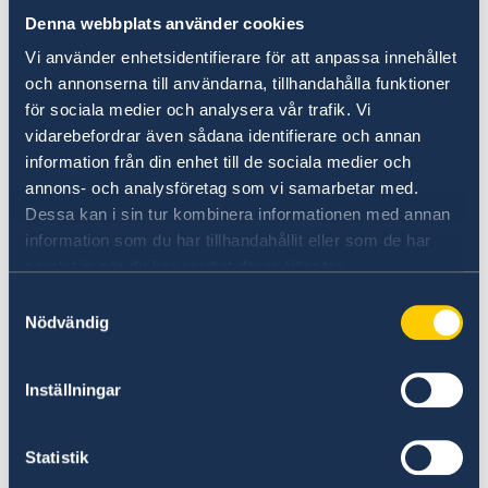
barnet.
Denna webbplats använder cookies
Ansökan är kostnadsfri.
Vi använder enhetsidentifierare för att anpassa innehållet
och annonserna till användarna, tillhandahålla funktioner
Notera att om barnet är fött utanför
för sociala medier och analysera vår trafik. Vi
vidarebefordrar även sådana identifierare och annan
Singapore behöver dokumentationen vara
information från din enhet till de sociala medier och
legaliserad av respektive lands myndighet
annons- och analysföretag som vi samarbetar med.
samt kan annan dokumentation/regler
Dessa kan i sin tur kombinera informationen med annan
tillämpas, se vad som gäller på respektive
information som du har tillhandahållit eller som de har
ambassads hemsida (
swedenabroad.com
).
samlat in när du har använt deras tjänster.
Samtyckesval
Nödvändig
Har du ett samordningsnummer
sedan tidigare gäller nya regler
Inställningar
från 18 juni 2021
Ett samordningsnummer har efter den 18 juni
Statistik
2021 olika status: