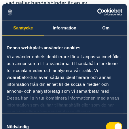
vad gäller handelshinder är en av
utrikesförvaltningens viktigaste uppgifter.
Har du eller ditt företag stött på ett
Samtycke
Information
Om
handelshinder?
I så fall är du välkommen att kontakta oss.
Maila oss på adressen du hittar i sidfoten.
Denna webbplats använder cookies
Ange:
Vi använder enhetsidentifierare för att anpassa innehållet
och annonserna till användarna, tillhandahålla funktioner
datum
för sociala medier och analysera vår trafik. Vi
namn/företag
vidarebefordrar även sådana identifierare och annan
bransch
information från din enhet till de sociala medier och
annons- och analysföretag som vi samarbetar med.
vilket problemet är
Dessa kan i sin tur kombinera informationen med annan
Mer information
information som du har tillhandahållit eller som de har
SOLVIT – ett nätverk för problemlösning där
samlat in när du har använt deras tjänster.
EU-länderna samarbetar för att praktiskt lösa
Samtyckesval
problem som beror på att bestämmelserna för
Nödvändig